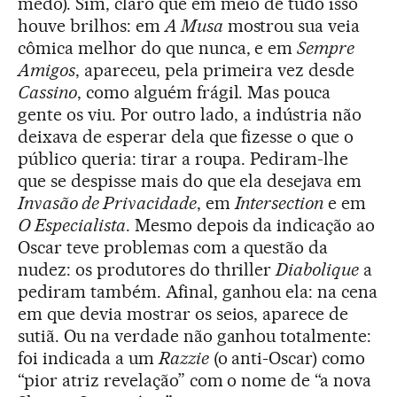
medo). Sim, claro que em meio de tudo isso
houve brilhos: em
A Musa
mostrou sua veia
cômica melhor do que nunca, e em
Sempre
Amigos
, apareceu, pela primeira vez desde
Cassino
, como alguém frágil. Mas pouca
gente os viu. Por outro lado, a indústria não
deixava de esperar dela que fizesse o que o
público queria: tirar a roupa. Pediram-lhe
que se despisse mais do que ela desejava em
Invasão de Privacidade
, em
Intersection
e em
O Especialista
. Mesmo depois da indicação ao
Oscar teve problemas com a questão da
nudez: os produtores do thriller
Diabolique
a
pediram também. Afinal, ganhou ela: na cena
em que devia mostrar os seios, aparece de
sutiã. Ou na verdade não ganhou totalmente:
foi indicada a um
Razzie
(o anti-Oscar) como
“pior atriz revelação” com o nome de “a nova