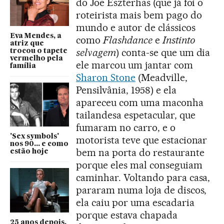
do Joe Eszterhas (que já foi o
roteirista mais bem pago do
mundo e autor de clássicos
Eva Mendes, a
como
Flashdance
e
Instinto
atriz que
selvagem
) conta-se que um dia
trocou o tapete
vermelho pela
ele marcou um jantar com
família
Sharon Stone
(Meadville,
Pensilvânia, 1958) e ela
apareceu com uma maconha
tailandesa espetacular, que
fumaram no carro, e o
'Sex symbols'
motorista teve que estacionar
nos 90... e como
bem na porta do restaurante
estão hoje
porque eles mal conseguiam
caminhar. Voltando para casa,
pararam numa loja de discos,
ela caiu por uma escadaria
porque estava chapada
25 anos depois,