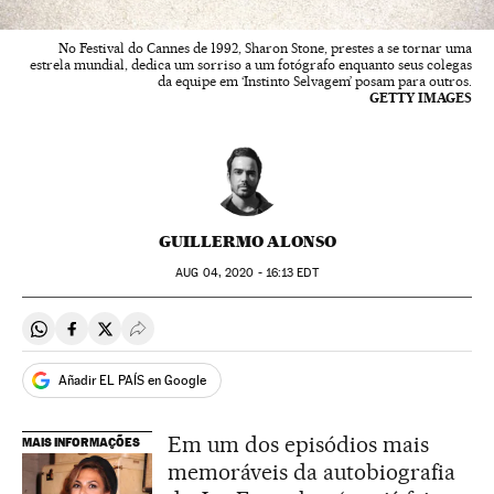
No Festival do Cannes de 1992, Sharon Stone, prestes a se tornar uma
estrela mundial, dedica um sorriso a um fotógrafo enquanto seus colegas
da equipe em ‘Instinto Selvagem’ posam para outros.
GETTY IMAGES
GUILLERMO ALONSO
AUG
04, 2020 - 16:13
EDT
Compartir en Whatsapp
Compartir en Facebook
Compartir en Twitter
Desplegar Redes Sociales
Añadir EL PAÍS en Google
Em um dos episódios mais
MAIS INFORMAÇÕES
memoráveis da autobiografia