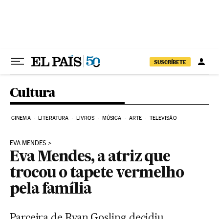
Pular para o conteúdo
SUSCRÍBETE
Cultura
CINEMA
LITERATURA
LIVROS
MÚSICA
ARTE
TELEVISÃO
EVA MENDES
Eva Mendes, a atriz que
trocou o tapete vermelho
pela família
Parceira de Ryan Gosling decidiu