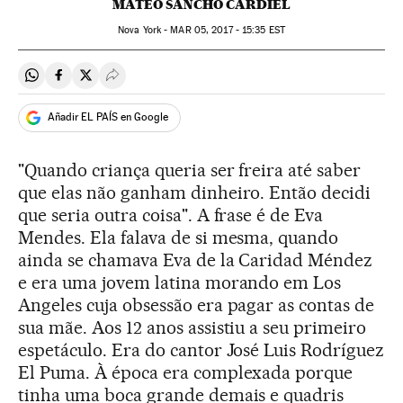
MATEO SANCHO CARDIEL
Nova York -
MAR
05, 2017 - 15:35
EST
Compartir en Whatsapp
Compartir en Facebook
Compartir en Twitter
Desplegar Redes Sociales
Añadir EL PAÍS en Google
"Quando criança queria ser freira até saber
que elas não ganham dinheiro. Então decidi
que seria outra coisa". A frase é de Eva
Mendes. Ela falava de si mesma, quando
ainda se chamava Eva de la Caridad Méndez
e era uma jovem latina morando em Los
Angeles cuja obsessão era pagar as contas de
sua mãe. Aos 12 anos assistiu a seu primeiro
espetáculo. Era do cantor José Luis Rodríguez
El Puma. À época era complexada porque
tinha uma boca grande demais e quadris