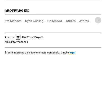
ARQUIVADO EM
Eva Mendes
Ryan Gosling
Hollywood
Atrizes
Atores
Famosos
Cinema dos Estados Unidos
Indústria Cinematográfica
Gente
Cinema
Sociedade
Adere a
Mais informações
aquí
Si está interesado en licenciar este contenido, pinche