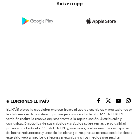
Baixe o app
©
EDICIONES EL PAÍS
EL PAÍS BRASIL EN
EL PAÍS BRASI
EL PAÍS B
EL PA
EL PAÍS ejerce la oposición expresa frente al uso de sus obras y prestaciones en
la elaboración de revistas de prensa prevista en el artículo 32.1 del TRLPI;
también realiza la reserva expresa frente a la reproducción, distribución y
comunicación pública de sus trabajos y artículos sobre temas de actualidad
prevista en el artículo 33.1 del TRLPI; y, asimismo, realiza una reserva expresa
de las reproducciones y usos de las obras y otras prestaciones accesibles desde
este sitio web a medios de lectura mecánica u otros medios que resulten