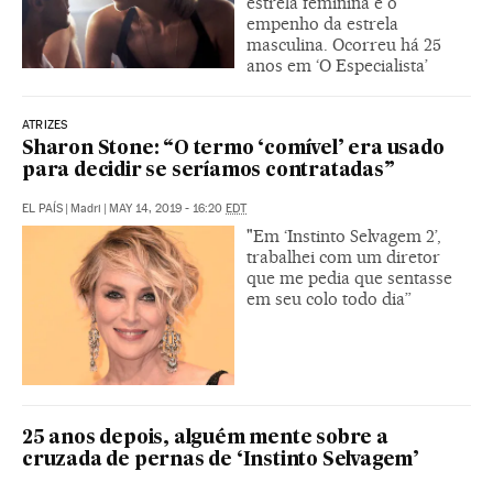
estrela feminina e o
empenho da estrela
masculina. Ocorreu há 25
anos em ‘O Especialista’
ATRIZES
Sharon Stone: “O termo ‘comível’ era usado
para decidir se seríamos contratadas”
EL PAÍS
|
Madri
|
MAY 14, 2019 - 16:20
EDT
"Em ‘Instinto Selvagem 2’,
trabalhei com um diretor
que me pedia que sentasse
em seu colo todo dia”
25 anos depois, alguém mente sobre a
cruzada de pernas de ‘Instinto Selvagem’