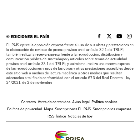
©
EDICIONES EL PAÍS
EL PAÍS BRASIL EN
EL PAÍS BRASI
EL PAÍS B
EL PA
EL PAÍS ejerce la oposición expresa frente al uso de sus obras y prestaciones en
la elaboración de revistas de prensa prevista en el artículo 32.1 del TRLPI;
también realiza la reserva expresa frente a la reproducción, distribución y
comunicación pública de sus trabajos y artículos sobre temas de actualidad
prevista en el artículo 33.1 del TRLPI; y, asimismo, realiza una reserva expresa
de las reproducciones y usos de las obras y otras prestaciones accesibles desde
este sitio web a medios de lectura mecánica u otros medios que resulten
adecuados a tal fin de conformidad con el artículo 67.3 del Real Decreto - ley
24/2021, de 2 de noviembre
Contacto
Venta de contenidos
Aviso legal
Política cookies
Política de privacidad
Mapa
Suscripciones EL PAÍS
Suscripciones empresas
RSS
Índice
Noticias de hoy