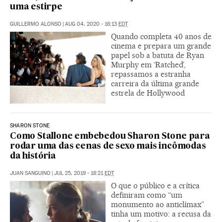
uma estirpe
GUILLERMO ALONSO
|
AUG 04, 2020 - 16:13
EDT
Quando completa 40 anos de
cinema e prepara um grande
papel sob a batuta de Ryan
Murphy em ‘Ratched’,
repassamos a estranha
carreira da última grande
estrela de Hollywood
SHARON STONE
Como Stallone embebedou Sharon Stone para
rodar uma das cenas de sexo mais incômodas
da história
JUAN SANGUINO
|
JUL 25, 2019 - 18:21
EDT
O que o público e a crítica
definiram como “um
monumento ao anticlímax”
tinha um motivo: a recusa da