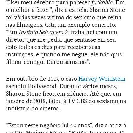
“Usei meu cérebro para parecer
fuckable
. Era
o melhor a fazer”, diz a estrela. Sharon Stone
foi várias vezes vítima do sexismo que reina
nas filmagens. Cita um exemplo concreto:
“Em
Instinto Selvagem 2
, trabalhei com um
diretor que me pedia que sentasse em seu
colo todos os dias para receber suas
instruções, e quando me neguei ele não quis
filmar comigo. Durou semanas”.
Em outubro de 2017, o caso
Harvey Weinstein
sacudiu Hollywood. Durante vários meses,
Sharon Stone ficou em silêncio. Até que, em
janeiro de 2018, falou à TV CBS do sexismo na
indústria do cinema.
“Estou neste negócio há 40 anos”, diz a atriz à
revista
Madame Figaro
. “Então, imaginem 40