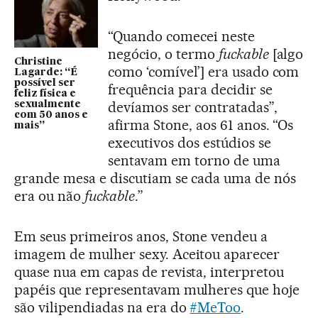
“Quando comecei neste
negócio, o termo
fuckable
[algo
Christine
como ‘comível’] era usado com
Lagarde: “É
possível ser
frequência para decidir se
feliz física e
devíamos ser contratadas”,
sexualmente
com 50 anos e
afirma Stone, aos 61 anos. “Os
mais”
executivos dos estúdios se
sentavam em torno de uma
grande mesa e discutiam se cada uma de nós
era ou não
fuckable
.”
Em seus primeiros anos, Stone vendeu a
imagem de mulher sexy. Aceitou aparecer
quase nua em capas de revista, interpretou
papéis que representavam mulheres que hoje
são vilipendiadas na era do
#MeToo
.