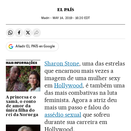
EL PAÍS
Madri -
MAY
14, 2019 - 16:20
EDT
Compartir en Whatsapp
Compartir en Facebook
Compartir en Twitter
Desplegar Redes Sociales
Añadir EL PAÍS en Google
Sharon Stone
, uma das estrelas
MAIS INFORMAÇÕES
que encarnou mais vezes a
imagem de uma mulher sexy
em
Hollywood
, é também uma
das mais combativas na luta
A princesa e o
feminista. Agora a atriz deu
xamã, o conto
mais um passo e falou do
de amor da
única filha do
assédio sexual
que sofreu
rei da Noruega
durante sua carreira em
Hollywood.