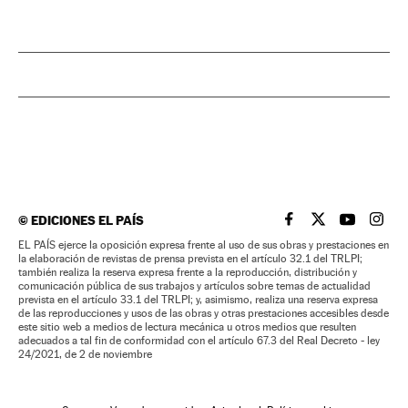
©
EDICIONES EL PAÍS
EL PAÍS BRASIL EN
EL PAÍS BRASI
EL PAÍS B
EL PA
EL PAÍS ejerce la oposición expresa frente al uso de sus obras y prestaciones en
la elaboración de revistas de prensa prevista en el artículo 32.1 del TRLPI;
también realiza la reserva expresa frente a la reproducción, distribución y
comunicación pública de sus trabajos y artículos sobre temas de actualidad
prevista en el artículo 33.1 del TRLPI; y, asimismo, realiza una reserva expresa
de las reproducciones y usos de las obras y otras prestaciones accesibles desde
este sitio web a medios de lectura mecánica u otros medios que resulten
adecuados a tal fin de conformidad con el artículo 67.3 del Real Decreto - ley
24/2021, de 2 de noviembre