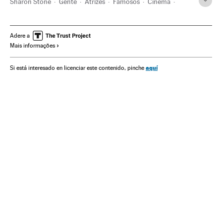
Sharon Stone
Gente
Atrizes
Famosos
Cinema
Gente
Estilo de vida
Adere a
Mais informações
aquí
Si está interesado en licenciar este contenido, pinche