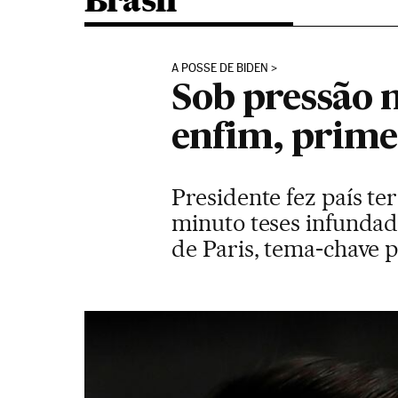
Brasil
A POSSE DE BIDEN
Sob pressão n
enfim, prime
Presidente fez país t
minuto teses infundad
de Paris, tema-chave 