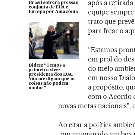
após a retirad
Brasil sofrerá pressão
conjunta de EUA e
equipe sempre
Europa por Amazônia
trato que prev
para frear o aq
“Estamos pront
em prol do des
Biden: “Temos a
do meio ambie
primeira vice-
presidenta dos EUA.
em nosso Diálo
Não me digam que as
coisas não podem
a propósito, q
mudar”
com o Acordo d
novas metas nacionais”, 
Ao citar a política ambie
tom empregado em boa pa