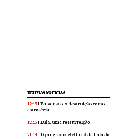
ÚLTIMAS NOTICIAS
Bolsonaro, a destruição como
12:15
estratégia
Lula, uma ressurreição
12:15
O programa eleitoral de Lula da
21:14