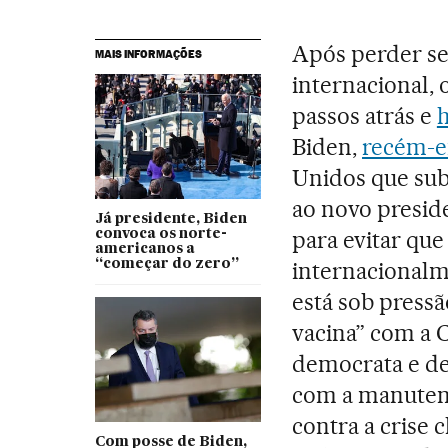
Após perder seu
MAIS INFORMAÇÕES
internacional, 
passos atrás e
Biden,
recém-
Unidos que sub
ao novo preside
Já presidente, Biden
para evitar que 
convoca os norte-
americanos a
“começar do zero”
internacional
está sob pressã
vacina” com a C
democrata e de
com a manute
contra a crise 
Com posse de Biden,