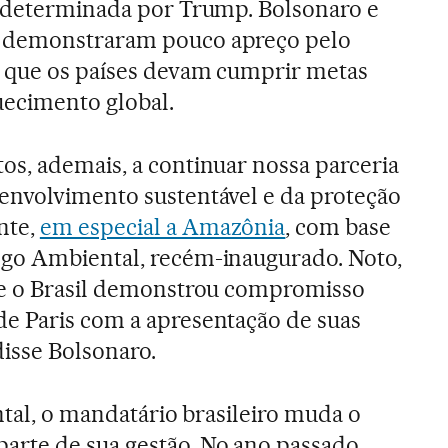
a determinada por Trump. Bolsonaro e
 demonstraram pouco apreço pelo
ê que os países devam cumprir metas
uecimento global.
os, ademais, a continuar nossa parceria
envolvimento sustentável e da proteção
nte,
em especial a Amazônia
, com base
go Ambiental, recém-inaugurado. Noto,
ue o Brasil demonstrou compromisso
e Paris com a apresentação de suas
disse Bolsonaro.
ntal, o mandatário brasileiro muda o
rte de sua gestão. No ano passado,