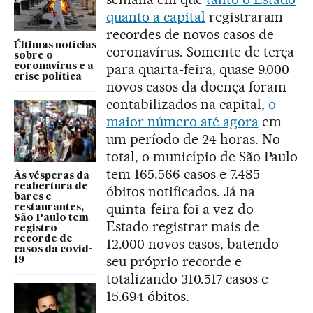
quanto a capital
registraram
recordes de novos casos de
Últimas notícias
coronavírus. Somente de terça
sobre o
para quarta-feira, quase 9.000
coronavírus e a
crise política
novos casos da doença foram
contabilizados na capital,
o
maior número até agora
em
um período de 24 horas. No
total, o município de São Paulo
tem 165.566 casos e 7.485
Às vésperas da
reabertura de
óbitos notificados. Já na
bares e
quinta-feira foi a vez do
restaurantes,
São Paulo tem
Estado registrar mais de
registro
recorde de
12.000 novos casos, batendo
casos da covid-
seu próprio recorde e
19
totalizando 310.517 casos e
15.694 óbitos.