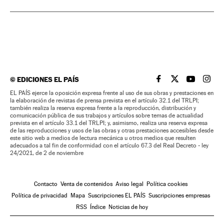
©
EDICIONES EL PAÍS
EL PAÍS BRASIL EN
EL PAÍS BRASI
EL PAÍS B
EL PA
EL PAÍS ejerce la oposición expresa frente al uso de sus obras y prestaciones en
la elaboración de revistas de prensa prevista en el artículo 32.1 del TRLPI;
también realiza la reserva expresa frente a la reproducción, distribución y
comunicación pública de sus trabajos y artículos sobre temas de actualidad
prevista en el artículo 33.1 del TRLPI; y, asimismo, realiza una reserva expresa
de las reproducciones y usos de las obras y otras prestaciones accesibles desde
este sitio web a medios de lectura mecánica u otros medios que resulten
adecuados a tal fin de conformidad con el artículo 67.3 del Real Decreto - ley
24/2021, de 2 de noviembre
Contacto
Venta de contenidos
Aviso legal
Política cookies
Política de privacidad
Mapa
Suscripciones EL PAÍS
Suscripciones empresas
RSS
Índice
Noticias de hoy