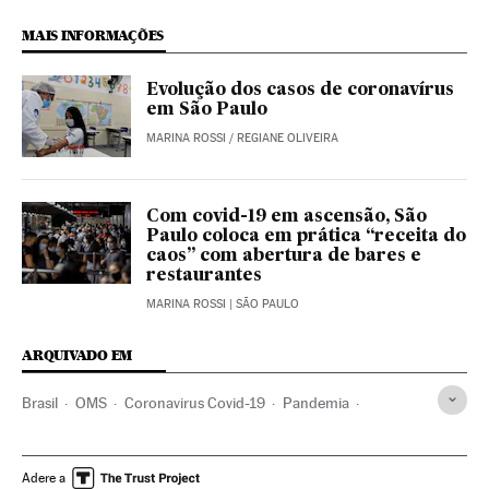
MAIS INFORMAÇÕES
Evolução dos casos de coronavírus
em São Paulo
MARINA ROSSI
/
REGIANE OLIVEIRA
Com covid-19 em ascensão, São
Paulo coloca em prática “receita do
caos” com abertura de bares e
restaurantes
MARINA ROSSI
| SÃO PAULO
ARQUIVADO EM
Brasil
OMS
Coronavirus Covid-19
Pandemia
Coronavirus
Doenças infecciosas
Doenças respiratórias
Ministério Saúde
São Paulo
João Doria Júnior
Adere a