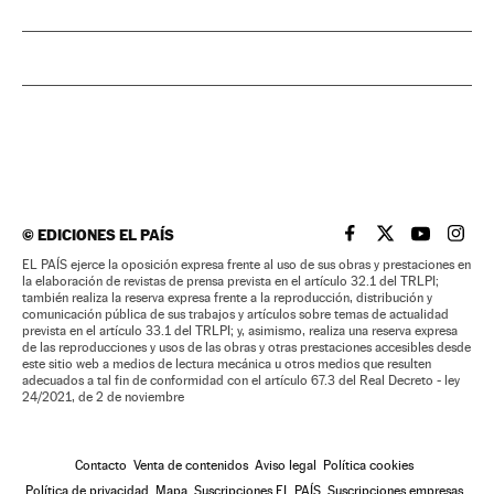
©
EDICIONES EL PAÍS
EL PAÍS BRASIL EN
EL PAÍS BRASI
EL PAÍS B
EL PA
EL PAÍS ejerce la oposición expresa frente al uso de sus obras y prestaciones en
la elaboración de revistas de prensa prevista en el artículo 32.1 del TRLPI;
también realiza la reserva expresa frente a la reproducción, distribución y
comunicación pública de sus trabajos y artículos sobre temas de actualidad
prevista en el artículo 33.1 del TRLPI; y, asimismo, realiza una reserva expresa
de las reproducciones y usos de las obras y otras prestaciones accesibles desde
este sitio web a medios de lectura mecánica u otros medios que resulten
adecuados a tal fin de conformidad con el artículo 67.3 del Real Decreto - ley
24/2021, de 2 de noviembre
Contacto
Venta de contenidos
Aviso legal
Política cookies
Política de privacidad
Mapa
Suscripciones EL PAÍS
Suscripciones empresas