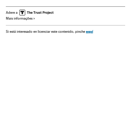
Coronavirus
Doenças infecciosas
Doenças respiratórias
Ministério Saúde
Maria Alice Setubal
Adere a
Mais informações
aquí
Si está interesado en licenciar este contenido, pinche