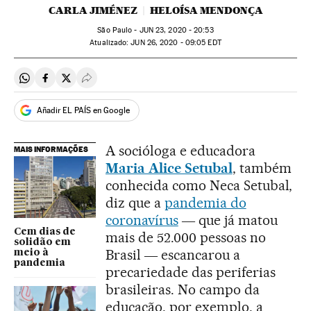
CARLA JIMÉNEZ
HELOÍSA MENDONÇA
São Paulo -
JUN
23, 2020 - 20:53
atualizado:
JUN
26, 2020 - 09:05
EDT
Compartir en Whatsapp
Compartir en Facebook
Compartir en Twitter
Desplegar Redes Sociales
Añadir EL PAÍS en Google
A socióloga e educadora
MAIS INFORMAÇÕES
Maria Alice Setubal
, também
conhecida como Neca Setubal,
diz que a
pandemia do
coronavírus
― que já matou
Cem dias de
mais de 52.000 pessoas no
solidão em
Brasil ― escancarou a
meio à
pandemia
precariedade das periferias
brasileiras. No campo da
educação, por exemplo, a