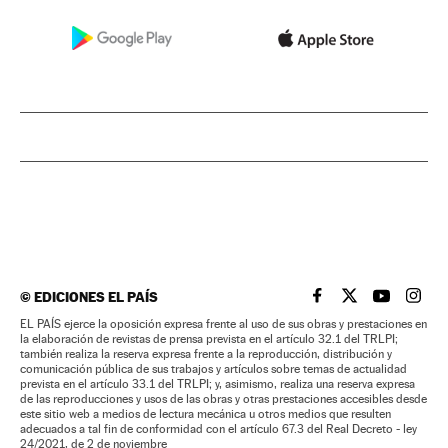
©
EDICIONES EL PAÍS
EL PAÍS BRASIL EN
EL PAÍS BRASI
EL PAÍS B
EL PA
EL PAÍS ejerce la oposición expresa frente al uso de sus obras y prestaciones en
la elaboración de revistas de prensa prevista en el artículo 32.1 del TRLPI;
también realiza la reserva expresa frente a la reproducción, distribución y
comunicación pública de sus trabajos y artículos sobre temas de actualidad
prevista en el artículo 33.1 del TRLPI; y, asimismo, realiza una reserva expresa
de las reproducciones y usos de las obras y otras prestaciones accesibles desde
este sitio web a medios de lectura mecánica u otros medios que resulten
adecuados a tal fin de conformidad con el artículo 67.3 del Real Decreto - ley
24/2021, de 2 de noviembre