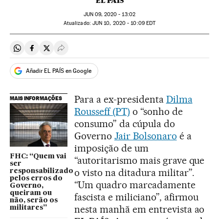
EL PAÍS
JUN
09, 2020 - 13:02
atualizado:
JUN
10, 2020 - 10:09
EDT
Compartir en Whatsapp
Compartir en Facebook
Compartir en Twitter
Desplegar Redes Sociales
Añadir EL PAÍS en Google
Para a ex-presidenta
Dilma
MAIS INFORMAÇÕES
Rousseff (PT)
o “sonho de
consumo” da cúpula do
Governo
Jair Bolsonaro
é a
imposição de um
FHC: “Quem vai
“autoritarismo mais grave que
ser
o visto na ditadura militar”.
responsabilizado
pelos erros do
“Um quadro marcadamente
Governo,
queiram ou
fascista e miliciano”, afirmou
não, serão os
nesta manhã em entrevista ao
militares”