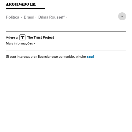
ARQUIVADO EM
Política
Brasil
Dilma Rousseff
Partido dos Trabalhadores
Crises políticas
Fernando Henrique Cardoso
Fernando Collor de Mello
Adere a
Mais informações
El País
aquí
Si está interesado en licenciar este contenido, pinche