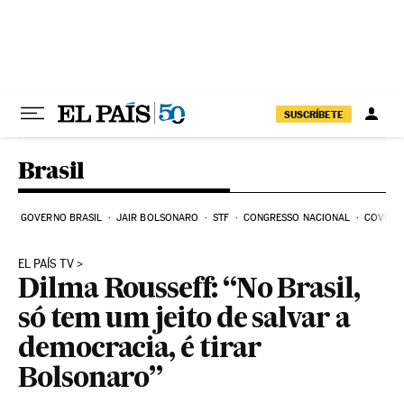
Pular para o conteúdo
SUSCRÍBETE
Brasil
GOVERNO BRASIL
JAIR BOLSONARO
STF
CONGRESSO NACIONAL
COVID-1
EL PAÍS TV
Dilma Rousseff: “No Brasil,
só tem um jeito de salvar a
democracia, é tirar
Bolsonaro”