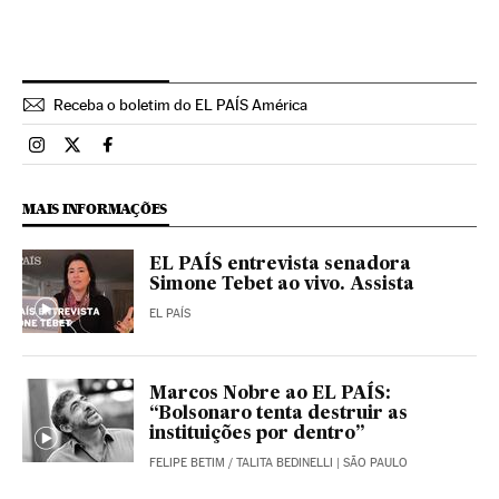
Receba o boletim do EL PAÍS América
Brasil El País Brasil en Instagram
Brasil El País Brasil en Twitter
Brasil El País Brasil en Facebook
MAIS INFORMAÇÕES
EL PAÍS entrevista senadora
Simone Tebet ao vivo. Assista
EL PAÍS
Marcos Nobre ao EL PAÍS:
“Bolsonaro tenta destruir as
instituições por dentro”
FELIPE BETIM
/
TALITA BEDINELLI
| SÃO PAULO