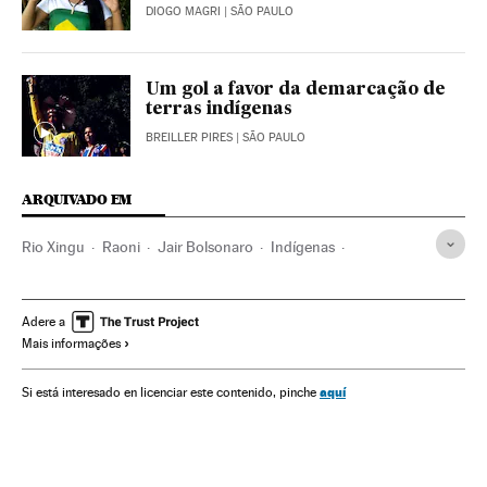
DIOGO MAGRI
| SÃO PAULO
Um gol a favor da demarcação de
terras indígenas
BREILLER PIRES
| SÃO PAULO
ARQUIVADO EM
Rio Xingu
Raoni
Jair Bolsonaro
Indígenas
Amazônia
Desmatamento
Mato Grosso
Reservas naturais
Rios
Brasil
Espaços naturais
Adere a
Mais informações
América do Sul
América Latina
Etnias
América
Agricultura
Problemas ambientais
Agronegócio
aquí
Si está interesado en licenciar este contenido, pinche
Sociedade
Meio ambiente