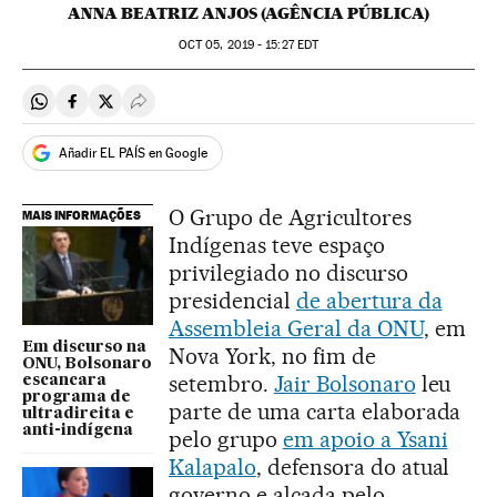
ANNA BEATRIZ ANJOS (AGÊNCIA PÚBLICA)
OCT
05, 2019 - 15:27
EDT
Compartir en Whatsapp
Compartir en Facebook
Compartir en Twitter
Desplegar Redes Sociales
Añadir EL PAÍS en Google
O Grupo de Agricultores
MAIS INFORMAÇÕES
Indígenas teve espaço
privilegiado no discurso
presidencial
de abertura da
Assembleia Geral da ONU
, em
Em discurso na
Nova York, no fim de
ONU, Bolsonaro
setembro.
Jair Bolsonaro
leu
escancara
programa de
parte de uma carta elaborada
ultradireita e
anti-indígena
pelo grupo
em apoio a Ysani
Kalapalo
, defensora do atual
governo e alçada pelo