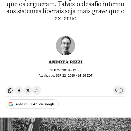
que os ergueram. Talvez o desafio interno
aos sistemas liberais seja mais grave que o
externo
ANDREA RIZZI
SEP
22, 2019 - 12:05
atualizado:
SEP
22, 2019 - 14:26
EDT
0
Compartir en Whatsapp
Compartir en Facebook
Compartir en Twitter
Desplegar Redes Sociales
Comen
Añadir EL PAÍS en Google