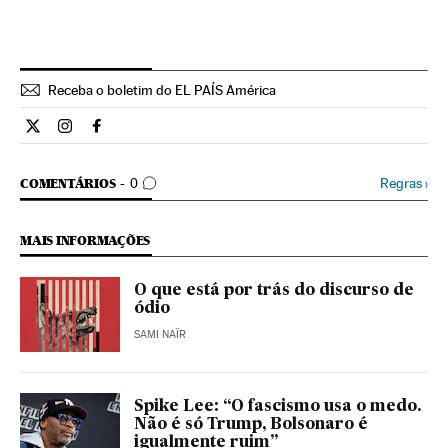
Receba o boletim do EL PAÍS América
Internacional El País Brasil en Twitter
Internacional El País Brasil en Instagram
Internacional El País Brasil en Facebook
COMENTÁRIOS
Regras
›
COMENTÁRIOS
0
MAIS INFORMAÇÕES
O que está por trás do discurso de
ódio
SAMI NAÏR
Spike Lee: “O fascismo usa o medo.
Não é só Trump, Bolsonaro é
igualmente ruim”