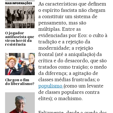
As características que definem
MAIS INFORMAÇÕES
o espírito fascista não chegam
a constituir um sistema de
pensamento, mas são
múltiplas. Entre as
O jogador
evidenciadas por Eco: o culto à
antifascista que
tradição e a rejeição da
virou herói da
resistência
modernidade; a rejeição
frontal (até a aniquilação) da
crítica e do desacordo, que são
tratados como traição; o medo
da diferença; a agitação de
classes médias frustradas; o
Chegou o fim
do liberalismo?
populismo
(como um levante
de classes populares contra
elites); o machismo.
Felizmente, desde a queda dos