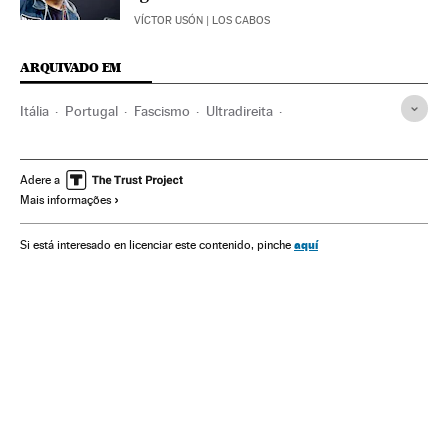
VÍCTOR USÓN
| LOS CABOS
ARQUIVADO EM
Itália
Portugal
Fascismo
Ultradireita
Europa Ocidental
Ideologias
União Europeia
Organizações internacionais
Europa
Adere a
Mais informações
Relações exteriores
Espanha
Política
aquí
Si está interesado en licenciar este contenido, pinche