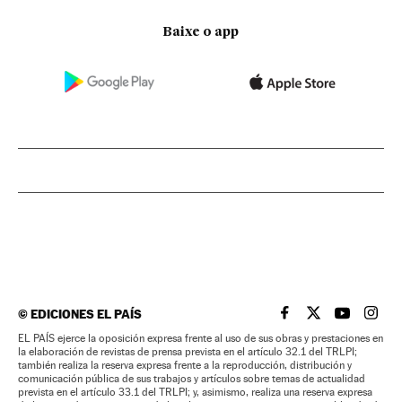
Baixe o app
©
EDICIONES EL PAÍS
EL PAÍS BRASIL EN
EL PAÍS BRASI
EL PAÍS B
EL PA
EL PAÍS ejerce la oposición expresa frente al uso de sus obras y prestaciones en
la elaboración de revistas de prensa prevista en el artículo 32.1 del TRLPI;
también realiza la reserva expresa frente a la reproducción, distribución y
comunicación pública de sus trabajos y artículos sobre temas de actualidad
prevista en el artículo 33.1 del TRLPI; y, asimismo, realiza una reserva expresa