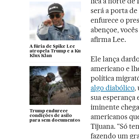
fica a norte de
será a porta de
enfurece o pre
abençoe, vocês
afirma Lee.
A fúria de Spike Lee
atropela Trump e a Ku
Klux Klan
Ele lança dard
americano e lhe
política migrató
algo diabólico
,
sua esperança 
iminente chega
Trump endurece
americanos que
condições de asilo
para sem documentos
Tijuana. “Só te
fazendo um gran