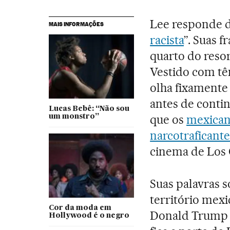
Lee responde d
MAIS INFORMAÇÕES
racista
”. Suas f
quarto do resor
Vestido com tên
olha fixamente 
antes de contin
Lucas Bebê: “Não sou
que os
mexicano
um monstro”
narcotraficante
cinema de Los 
Suas palavras 
território mexi
Cor da moda em
Donald Trum
Hollywood é o negro