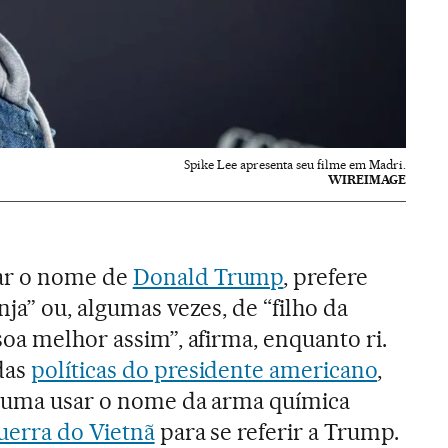
Spike Lee apresenta seu filme em Madri.
WIREIMAGE
ar o nome de
Donald Trump
, prefere
ja” ou, algumas vezes, de “filho da
soa melhor assim”, afirma, enquanto ri.
das
políticas do presidente americano
,
stuma usar o nome da arma química
uerra do Vietnã
para se referir a Trump.