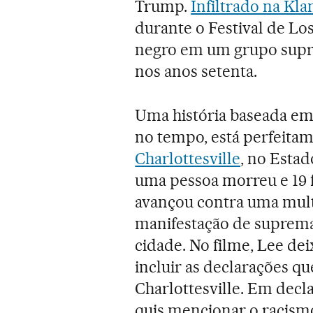
Trump.
Infiltrado na Kla
durante o Festival de Lo
negro em um grupo supr
nos anos setenta.
Uma história baseada em 
no tempo, está perfeita
Charlottesville
, no Estad
uma pessoa morreu e 19 
avançou contra uma mult
manifestação de supremac
cidade. No filme, Lee dei
incluir as declarações q
Charlottesville. Em decl
quis mencionar o racis