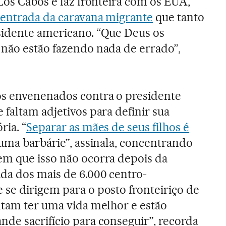
 Los Cabos e faz fronteira com os EUA,
entrada da caravana migrante
que tanto
sidente americano. “Que Deus os
 não estão fazendo nada de errado”,
os envenenados contra o presidente
 faltam adjetivos para definir sua
ria. “
Separar as mães de seus filhos é
 uma barbárie”, assinala, concentrando
em que isso não ocorra depois da
da dos mais de 6.000 centro-
 se dirigem para o posto fronteiriço de
ntam ter uma vida melhor e estão
de sacrifício para conseguir”, recorda