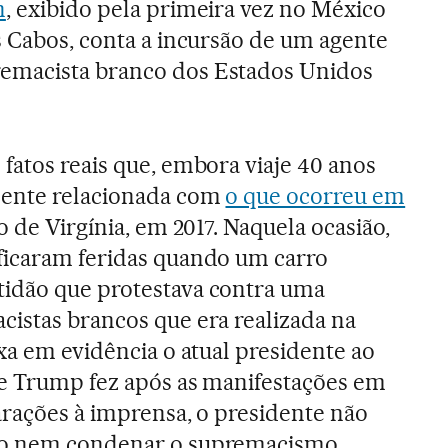
n
, exibido pela primeira vez no México
s Cabos, conta a incursão de um agente
emacista branco dos Estados Unidos
fatos reais que, embora viaje 40 anos
mente relacionada com
o que ocorreu em
o de Virgínia, em 2017. Naquela ocasião,
ficaram feridas quando um carro
idão que protestava contra uma
istas brancos que era realizada na
xa em evidência o atual presidente ao
ue Trump fez após as manifestações em
arações à imprensa, o presidente não
mo nem condenar o supremacismo,