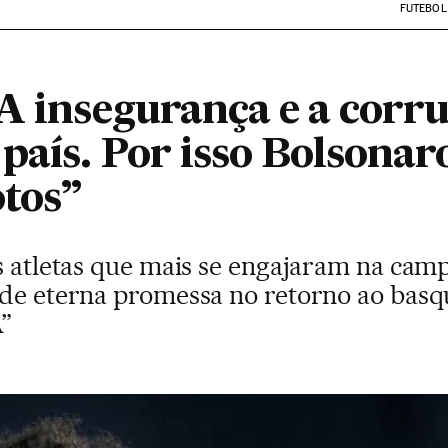
FUTEBOL
“A insegurança e a corr
aís. Por isso Bolsonaro
otos”
os atletas que mais se engajaram na cam
 de eterna promessa no retorno ao bas
A”