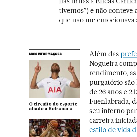
nas urnas a Enéas Carne
tivemos”) e não conteve a
que não me emocionava a
Além das
prefe
MAIS INFORMAÇÕES
Nogueira compr
rendimento, as 
purgatório são 
de 26 anos e 2
Fuenlabrada, da
O circuito do esporte
seu inferno par
aliado a Bolsonaro
carreira inici
estilo de vida 