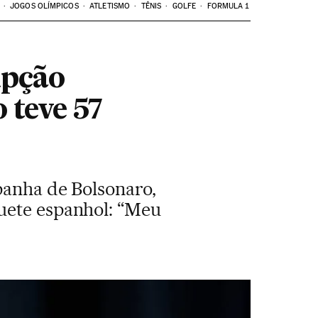
JOGOS OLÍMPICOS
ATLETISMO
TÊNIS
GOLFE
FORMULA 1
upção
 teve 57
panha de Bolsonaro,
quete espanhol: “Meu