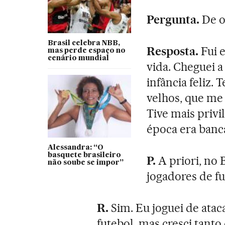
Pergunta.
De o
Brasil celebra NBB,
Resposta.
Fui 
mas perde espaço no
cenário mundial
vida. Cheguei a
infância feliz.
velhos, que m
Tive mais privi
época era bancá
Alessandra: “O
basquete brasileiro
P.
A priori, no 
não soube se impor”
jogadores de fu
R.
Sim. Eu joguei de ataca
futebol, mas cresci tanto