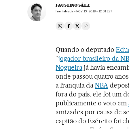
FAUSTINO SÁEZ
Fuenlabrada -
NOV
13, 2018 - 12:31
EST
Compartir en Whatsapp
Compartir en Facebook
Compartir en Twitter
Desplegar Redes Soci
Quando o deputado
Edu
“
jogador brasileiro da N
Nogueira
já havia encami
onde passou quatro anos s
a franquia da
NBA
deposi
fora do país, ele foi um 
publicamente o voto em
amizades por causa de se
capitão do Exército foi e