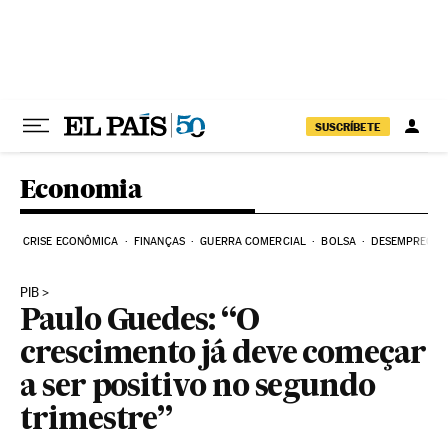
Pular para o conteúdo
SUSCRÍBETE
Economia
CRISE ECONÔMICA
FINANÇAS
GUERRA COMERCIAL
BOLSA
DESEMPREGO
PIB
Paulo Guedes: “O
crescimento já deve começar
a ser positivo no segundo
trimestre”