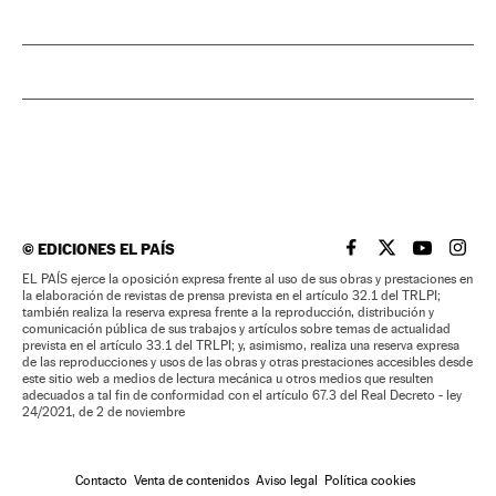
©
EDICIONES EL PAÍS
EL PAÍS BRASIL EN
EL PAÍS BRASI
EL PAÍS B
EL PA
EL PAÍS ejerce la oposición expresa frente al uso de sus obras y prestaciones en
la elaboración de revistas de prensa prevista en el artículo 32.1 del TRLPI;
también realiza la reserva expresa frente a la reproducción, distribución y
comunicación pública de sus trabajos y artículos sobre temas de actualidad
prevista en el artículo 33.1 del TRLPI; y, asimismo, realiza una reserva expresa
de las reproducciones y usos de las obras y otras prestaciones accesibles desde
este sitio web a medios de lectura mecánica u otros medios que resulten
adecuados a tal fin de conformidad con el artículo 67.3 del Real Decreto - ley
24/2021, de 2 de noviembre
Contacto
Venta de contenidos
Aviso legal
Política cookies