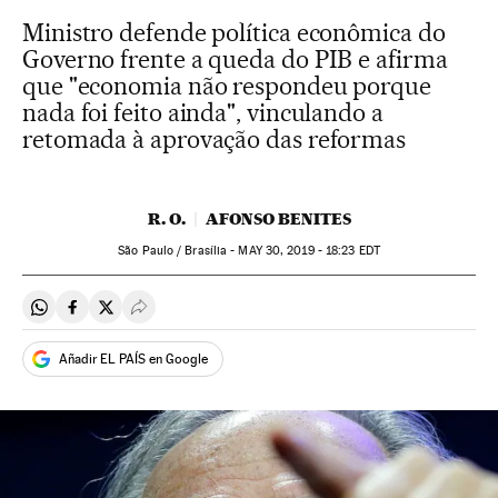
Ministro defende política econômica do
Governo frente a queda do PIB e afirma
que "economia não respondeu porque
nada foi feito ainda", vinculando a
retomada à aprovação das reformas
R. O.
AFONSO BENITES
São Paulo / Brasília -
MAY
30, 2019 - 18:23
EDT
Compartir en Whatsapp
Compartir en Facebook
Compartir en Twitter
Desplegar Redes Sociales
Añadir EL PAÍS en Google