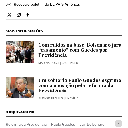
Receba o boletim do EL PAÍS América.
Economia El País Brasil en Twitter
Economia El País Brasil en Instagram
Economia El País Brasil en Facebook
MAIS INFORMAÇÕES
Com ruídos na base, Bolsonaro jura
“casamento” com Guedes por
Previdência
MARINA ROSSI
| SÃO PAULO
Um solitário Paulo Guedes esgrima
com a oposição pela reforma da
Previdência
AFONSO BENITES
| BRASÍLIA
ARQUIVADO EM
Reforma da Previdência
Paulo Guedes
Jair Bolsonaro