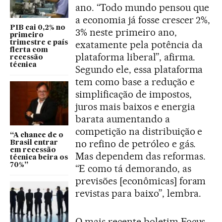
ano. “Todo mundo pensou que
a economia já fosse crescer 2%,
PIB cai 0,2% no
3% neste primeiro ano,
primeiro
exatamente pela potência da
trimestre e país
flerta com
plataforma liberal”, afirma.
recessão
técnica
Segundo ele, essa plataforma
tem como base a redução e
simplificação de impostos,
juros mais baixos e energia
barata aumentando a
competição na distribuição e
“A chance de o
no refino de petróleo e gás.
Brasil entrar
em recessão
Mas dependem das reformas.
técnica beira os
70%”
“E como tá demorando, as
previsões [econômicas] foram
revistas para baixo”, lembra.
O mais recente boletim Focus,