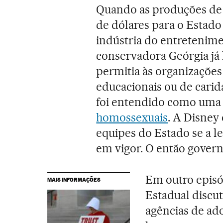
Quando as produções de c
de dólares para o Estado 
indústria do entretenime
conservadora Geórgia já
permitia às organizações 
educacionais ou de carid
foi entendido como uma 
homossexuais
. A Disney
equipes do Estado se a le
em vigor. O então govern
Em outro episó
MAIS INFORMAÇÕES
Estadual discut
agências de ad