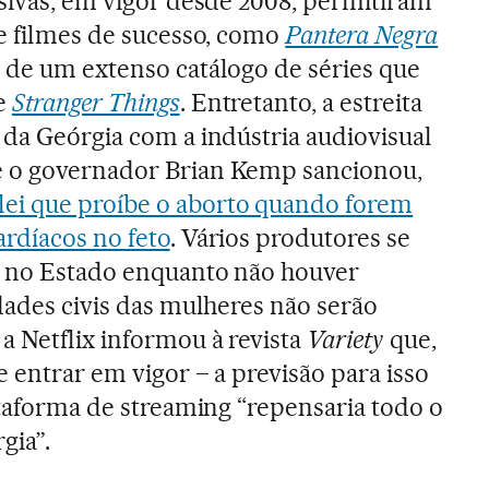
isivas, em vigor desde 2008, permitiram
de filmes de sucesso, como
Pantera Negra
m de um extenso catálogo de séries que
e
Stranger Things
. Entretanto, a estreita
 da Geórgia com a indústria audiovisual
 o governador Brian Kemp sancionou,
lei que proíbe o aborto quando forem
rdíacos no feto
. Vários produtores se
ar no Estado enquanto não houver
dades civis das mulheres não serão
a Netflix informou à revista
Variety
que,
e entrar em vigor – a previsão para isso
ataforma de streaming “repensaria todo o
gia”.