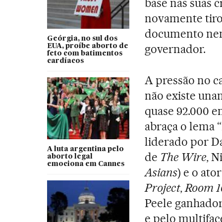
base nas suas c
novamente tiro
documento nem
Geórgia, no sul dos
governador.
EUA, proíbe aborto de
feto com batimentos
cardíacos
A pressão no c
não existe una
quase 92.000 e
abraça o lema “
liderado por D
A luta argentina pelo
de
The Wire
, N
aborto legal
emociona em Cannes
Asians
) e o ato
Project
,
Room 1
Peele ganhador
e pelo multifa