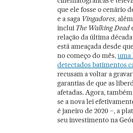
cinematográficas e telev
que ele fosse o cenário 
e a saga
Vingadores
, alé
inclui
The Walking Dead
relação da última década
está ameaçada desde que
no começo do mês,
uma 
detectados batimentos ca
recusam a voltar a grav
garantias de que as liber
afetadas. Agora, também 
se a nova lei efetivament
é janeiro de 2020 –, a pl
seu investimento na Geór