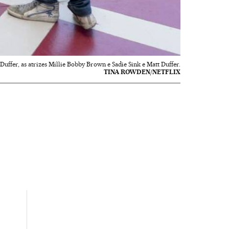
Duffer, as atrizes Millie Bobby Brown e Sadie Sink e Matt Duffer.
TINA ROWDEN/NETFLIX