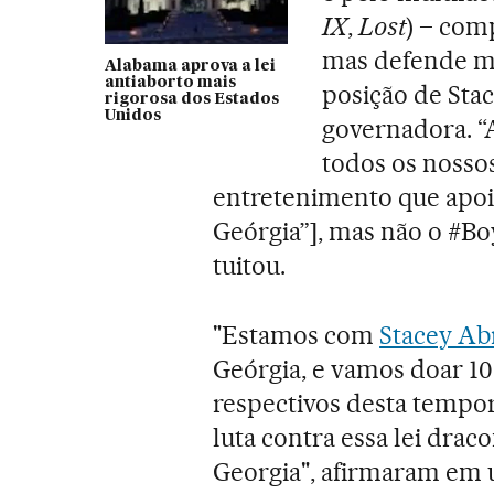
IX
,
Lost
) – comp
mas defende ma
Alabama aprova a lei
antiaborto mais
posição de Sta
rigorosa dos Estados
Unidos
governadora. “
todos os nosso
entretenimento que apoie
Geórgia”], mas não o #Boy
tuitou.
"Estamos com
Stacey A
Geórgia, e vamos doar 1
respectivos desta tempor
luta contra essa lei drac
Georgia", afirmaram em 