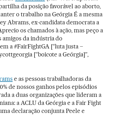
artilha da posição favorável ao aborto,
nter o trabalho na Geórgia É a mesma
cey Abrams, ex-candidata democrata a
Aprecio os chamados à ação, mas peço a
s amigos da indústria do
m a #FairFightGA [“luta justa –
cottgeorgia [“boicote a Geórgia]”,
brams
e as pessoas trabalhadoras da
00% de nossos ganhos pelos episódios
ada a duas organizações que lideram a
oniana: a ACLU da Geórgia e a Fair Fight
uma declaração conjunta Peele e