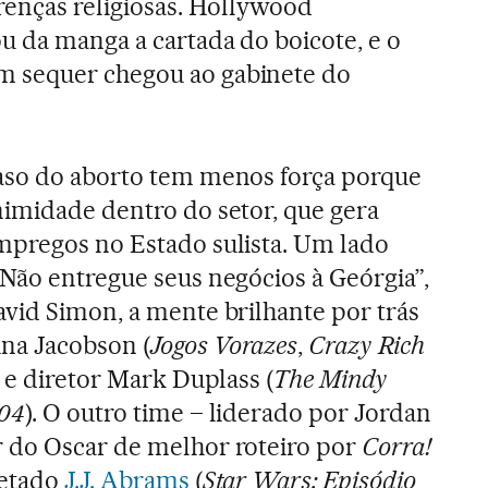
renças religiosas. Hollywood
u da manga a cartada do boicote, e o
 sequer chegou ao gabinete do
aso do aborto tem menos força porque
nimidade dentro do setor, que gera
mpregos no Estado sulista. Um lado
Não entregue seus negócios à Geórgia”,
avid Simon, a mente brilhante por trás
ina Jacobson (
Jogos Vorazes
,
Crazy Rich
r e diretor Mark Duplass (
The Mindy
04
). O outro time – liderado por Jordan
 do Oscar de melhor roteiro por
Corra!
cetado
J.J. Abrams
(
Star Wars: Episódio