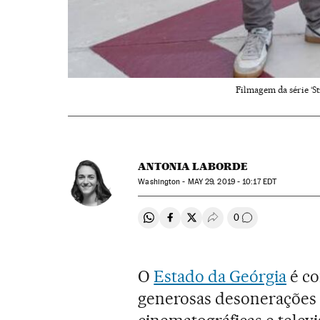
Filmagem da série ‘St
ANTONIA LABORDE
Washington -
MAY
29, 2019 - 10:17
EDT
0
Compartir en Whatsapp
Compartir en Facebook
Compartir en Twitter
Desplegar Redes Soci
Comentários
O
Estado da Geórgia
é c
generosas desonerações 