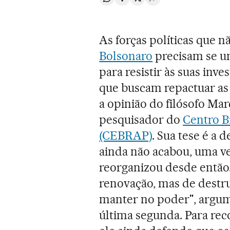
Compartir en Whatsapp
Compartir en Facebook
Compartir en Twitter
Desplegar Redes Soci
As forças políticas que 
Bolsonaro
precisam se u
para resistir às suas in
que buscam repactuar as 
a opinião do filósofo M
pesquisador do
Centro B
(CEBRAP)
. Sua tese é a
ainda não acabou, uma ve
reorganizou desde então.
renovação, mas de destrui
manter no poder", argum
última segunda. Para reco