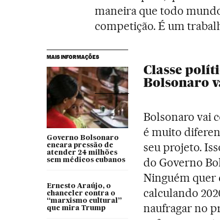
maneira que todo mundo s
competição. É um trabal
MAIS INFORMAÇÕES
Classe polít
Bolsonaro v
Bolsonaro vai 
é muito diferen
Governo Bolsonaro
seu projeto. Is
encara pressão de
atender 24 milhões
do Governo Bols
sem médicos cubanos
Ninguém quer c
Ernesto Araújo, o
calculando 202
chanceler contra o
“marxismo cultural”
naufragar no pr
que mira Trump