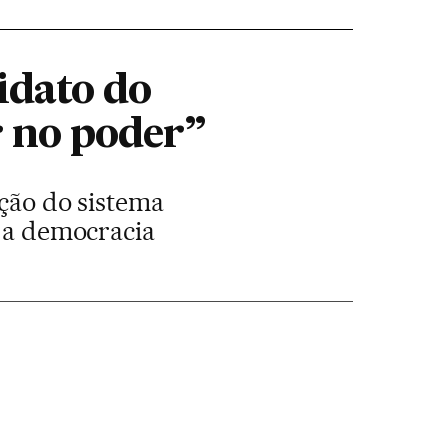
idato do
r no poder”
ição do sistema
r a democracia