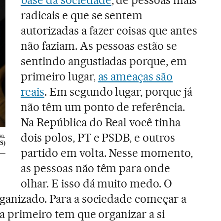
base da sociedade
, de pessoas mais
radicais e que se sentem
autorizadas a fazer coisas que antes
não faziam. As pessoas estão se
sentindo angustiadas porque, em
primeiro lugar,
as ameaças são
reais
. Em segundo lugar, porque já
não têm um ponto de referência.
Na República do Real você tinha
dois polos, PT e PSDB, e outros
a.
S)
partido em volta. Nesse momento,
as pessoas não têm para onde
olhar. E isso dá muito medo. O
ganizado. Para a sociedade começar a
la primeiro tem que organizar a si