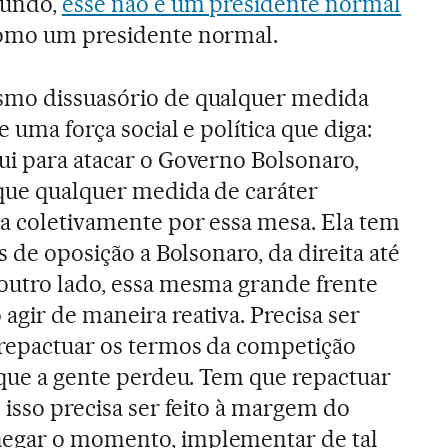
gundo,
esse não é um presidente normal
como um presidente normal.
smo dissuasório de qualquer medida
 uma força social e política que diga:
ui para atacar o Governo Bolsonaro,
que qualquer medida de caráter
da coletivamente por essa mesa. Ela tem
s de oposição a Bolsonaro, da direita até
outro lado, essa mesma grande frente
agir de maneira reativa. Precisa ser
 repactuar os termos da competição
o que a gente perdeu. Tem que repactuar
 isso precisa ser feito à margem do
hegar o momento, implementar de tal