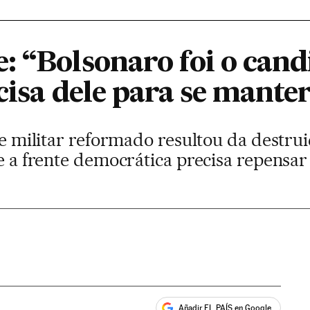
: “Bolsonaro foi o cand
cisa dele para se mante
 de militar reformado resultou da destru
ue a frente democrática precisa repensa
Añadir EL PAÍS en Google