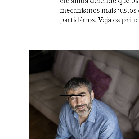
ele ainda defende que os
mecanismos mais justos d
partidários. Veja os prin