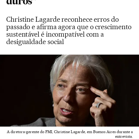
duros”
Christine Lagarde reconhece erros do
passado e afirma agora que o crescimento
sustentável é incompatível com a
desigualdade social
A diretora-gerente do FMI, Christine Lagarde, em Buenos Aires durante a
entrevista.