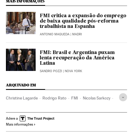
MAIS INFORMAÇÕES
FMI critica a expansão do emprego
de baixa qualidade pós-reforma
trabalhista na Espanha
ANTONIO MAQUEDA
| MADRI
FMI: Brasil e Argentina puxam
lenta recuperação da América
Latina
SANDRO POZZI
| NOVA YORK
ARQUIVADO EM
Christine Lagarde
Rodrigo Rato
FMI
Nicolas Sarkozy
Donald Trump
Desigualdade econômica
Pobreza
Organizações internacionais
Relações exteriores
Adere a
Mais informações
Economia
Problemas sociais
Sociedade