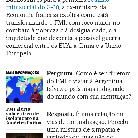
ministerial do G-20
, a ex-ministra da
Economia francesa explica como está
transformando o FMI, com foco maior no
combate à pobreza e à desigualdade, e a
inquietude que desperta a possível guerra
comercial entre os EUA, a China e a União
Europeia.
Pergunta.
Como é ser diretora
MAIS INFORMAÇÕES
do FMI e viajar à Argentina,
talvez o país mais indignado
do mundo com sua instituição?
FMI alerta
Resposta.
É uma relação em
sobre risco de
isolamento na
vias de normalização. Percebi
América Latina
uma mistura de simpatia e
curiosidade, mas não de