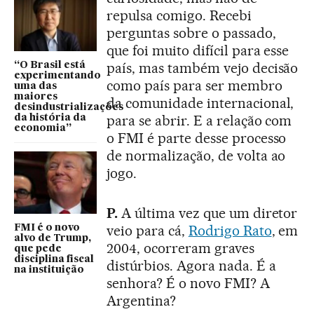
repulsa comigo. Recebi
perguntas sobre o passado,
que foi muito difícil para esse
país, mas também vejo decisão
“O Brasil está
experimentando
como país para ser membro
uma das
maiores
da comunidade internacional,
desindustrializações
para se abrir. E a relação com
da história da
economia”
o FMI é parte desse processo
de normalização, de volta ao
jogo.
P.
A última vez que um diretor
veio para cá,
Rodrigo Rato
, em
FMI é o novo
alvo de Trump,
2004, ocorreram graves
que pede
disciplina fiscal
distúrbios. Agora nada. É a
na instituição
senhora? É o novo FMI? A
Argentina?