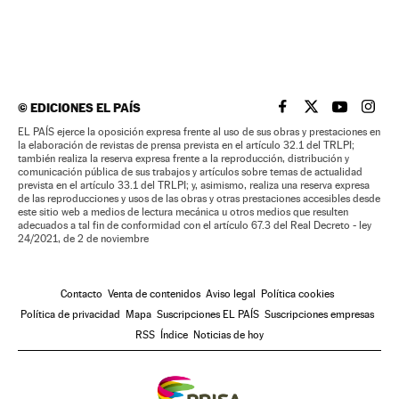
©
EDICIONES EL PAÍS
EL PAÍS BRASIL EN
EL PAÍS BRASI
EL PAÍS B
EL PA
EL PAÍS ejerce la oposición expresa frente al uso de sus obras y prestaciones en
la elaboración de revistas de prensa prevista en el artículo 32.1 del TRLPI;
también realiza la reserva expresa frente a la reproducción, distribución y
comunicación pública de sus trabajos y artículos sobre temas de actualidad
prevista en el artículo 33.1 del TRLPI; y, asimismo, realiza una reserva expresa
de las reproducciones y usos de las obras y otras prestaciones accesibles desde
este sitio web a medios de lectura mecánica u otros medios que resulten
adecuados a tal fin de conformidad con el artículo 67.3 del Real Decreto - ley
24/2021, de 2 de noviembre
Contacto
Venta de contenidos
Aviso legal
Política cookies
Política de privacidad
Mapa
Suscripciones EL PAÍS
Suscripciones empresas
RSS
Índice
Noticias de hoy