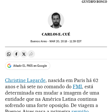
GUSTAVO BOSCO
CARLOS E. CUÉ
Buenos Aires -
MAR
20, 2018 - 11:39
EDT
Compartir en Whatsapp
Compartir en Facebook
Compartir en Twitter
Desplegar Redes Sociales
Añadir EL PAÍS en Google
Christine Lagarde
, nascida em Paris há 62
anos e há sete no comando do
FMI
, está
determinada em mudar a imagem de uma
entidade que na América Latina continua
sofrendo uma forte oposição. De viagem a
Buenos Aires para a primeira
reunião