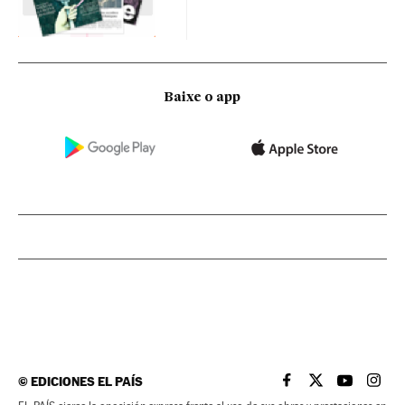
Baixe o app
©
EDICIONES EL PAÍS
EL PAÍS BRASIL EN
EL PAÍS BRASI
EL PAÍS B
EL PA