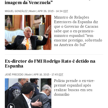
imagem da Venezuela”
MIGUEL GONZÁLEZ
|
Madri
|
APR 26, 2015 - 14:34
EDT
Ministro de Relações
Exteriores da Espanha diz
que o Governo de Caracas
sabe que o ex-primeiro-
ministro espanhol "tem
enorme prestígio, sobretudo
na América do Sul"
Ex-diretor do FMI Rodrigo Rato é detido na
Espanha
JOSÉ PRECEDO
|
Madri
|
APR 16, 2015 - 17:45
EDT
Polícia prende o ex-vice-
premiê espanhol após
realizar buscas em seu
domicílio