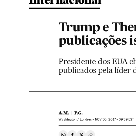
Internacional
Trump e Ther
publicações 
Presidente dos EUA cho
publicados pela líder d
A.M.
P.G.
Washington / Londres -
NOV
30, 2017 - 09:39
EST