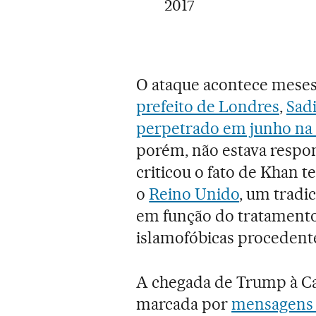
2017
O ataque acontece meses
prefeito de Londres
,
Sad
perpetrado em junho na 
porém, não estava resp
criticou o fato de Khan t
o
Reino Unido
, um tradi
em função do tratament
islamofóbicas procedente
A chegada de Trump à C
marcada por
mensagens r