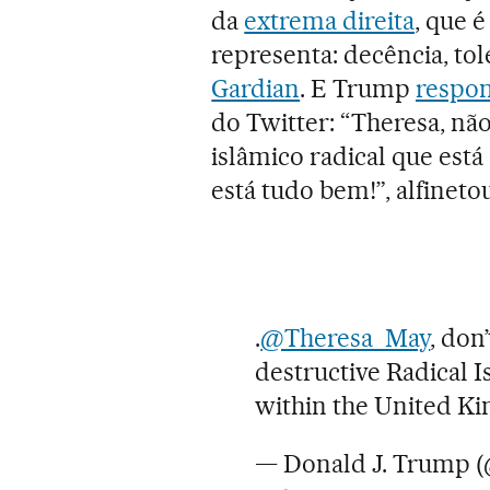
da
extrema direita
, que é
representa: decência, tol
Gardian
. E Trump
respon
do Twitter: “Theresa, n
islâmico radical que es
está tudo bem!”, alfinetou
.
@Theresa_May
, don
destructive Radical I
within the United Ki
— Donald J. Trump 