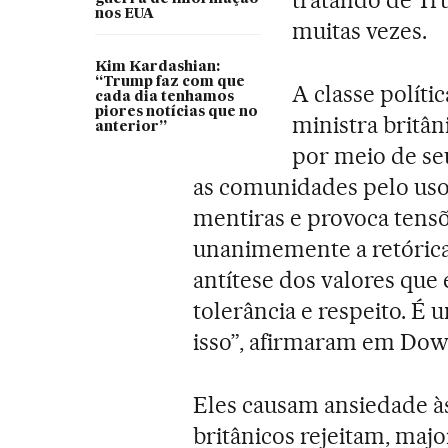
tratando de Tr
nos EUA
muitas vezes.
Kim Kardashian:
“Trump faz com que
A classe políti
cada dia tenhamos
piores notícias que no
ministra britân
anterior”
por meio de seu 
as comunidades pelo uso
mentiras e provoca tensõ
unanimemente a retórica 
antítese dos valores que 
tolerância e respeito. É 
isso”, afirmaram em Dow
Eles causam ansiedade às
britânicos rejeitam, majo