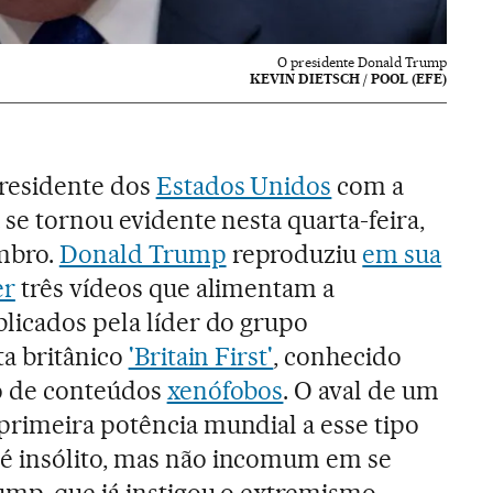
O presidente Donald Trump
KEVIN DIETSCH / POOL (EFE)
residente dos
Estados Unidos
com a
 se tornou evidente nesta quarta-feira,
mbro.
Donald Trump
reproduziu
em sua
er
três vídeos que alimentam a
licados pela líder do grupo
ta britânico
'Britain First'
, conhecido
o de conteúdos
xenófobos
. O aval de um
primeira potência mundial a esse tipo
é insólito, mas não incomum em se