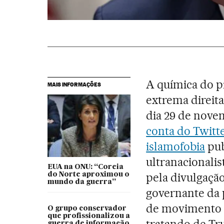
A química do p
MAIS INFORMAÇÕES
extrema direita
dia 29 de nove
conta do Twitt
islamofobia
pub
ultranacionalis
EUA na ONU: “Coreia
pela divulgaçã
do Norte aproximou o
mundo da guerra”
governante da 
de movimento 
O grupo conservador
que profissionalizou a
guerra de informação