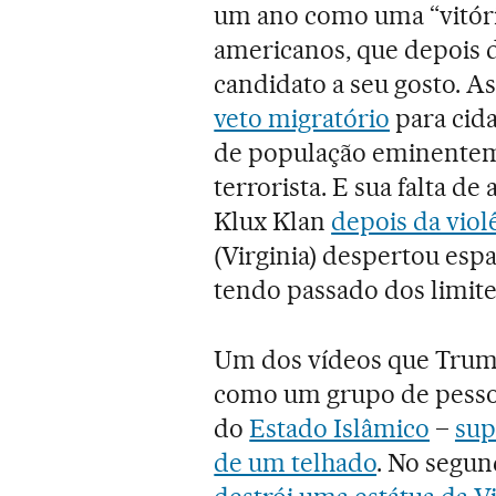
um ano como uma “vitór
americanos, que depois 
candidato a seu gosto. 
veto migratório
para cida
de população eminente
terrorista. E sua falta de
Klux Klan
depois da viol
(Virginia) despertou esp
tendo passado dos limite
Um dos vídeos que Trump
como um grupo de pesso
do
Estado Islâmico
–
sup
de um telhado
. No segu