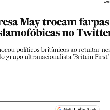
AMÉ
esa May trocam farpas
islamofóbicas no Twitte
cou políticos britânicos ao retuitar n
o grupo ultranacionalista 'Britain First'
Añadir EL PAÍS en Google