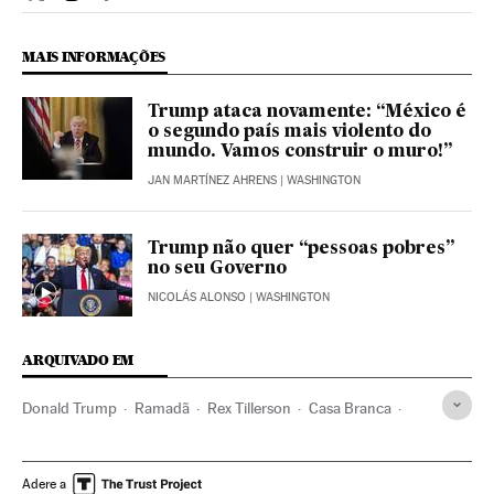
Internacional El País Brasil en Twitter
Internacional El País Brasil en Instagram
Internacional El País Brasil en Facebook
MAIS INFORMAÇÕES
Trump ataca novamente: “México é
o segundo país mais violento do
mundo. Vamos construir o muro!”
JAN MARTÍNEZ AHRENS
| WASHINGTON
Trump não quer “pessoas pobres”
no seu Governo
NICOLÁS ALONSO
| WASHINGTON
ARQUIVADO EM
Donald Trump
Ramadã
Rex Tillerson
Casa Branca
Estados Unidos
América do Norte
Islã
Governo
América
Religião
Administração Estado
Adere a