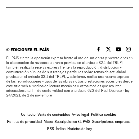
©
EDICIONES EL PAÍS
EL PAÍS BRASIL EN
EL PAÍS BRASI
EL PAÍS B
EL PA
EL PAÍS ejerce la oposición expresa frente al uso de sus obras y prestaciones en
la elaboración de revistas de prensa prevista en el artículo 32.1 del TRLPI;
también realiza la reserva expresa frente a la reproducción, distribución y
comunicación pública de sus trabajos y artículos sobre temas de actualidad
prevista en el artículo 33.1 del TRLPI; y, asimismo, realiza una reserva expresa
de las reproducciones y usos de las obras y otras prestaciones accesibles desde
este sitio web a medios de lectura mecánica u otros medios que resulten
adecuados a tal fin de conformidad con el artículo 67.3 del Real Decreto - ley
24/2021, de 2 de noviembre
Contacto
Venta de contenidos
Aviso legal
Política cookies
Política de privacidad
Mapa
Suscripciones EL PAÍS
Suscripciones empresas
RSS
Índice
Noticias de hoy