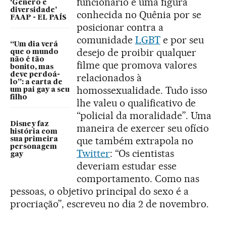
funcionário é uma figura
‘Gênero e
diversidade’
conhecida no Quênia por se
FAAP - EL PAÍS
posicionar contra a
comunidade
LGBT
e por seu
“Um dia verá
desejo de proibir qualquer
que o mundo
não é tão
filme que promova valores
bonito, mas
deve perdoá-
relacionados à
lo”: a carta de
homossexualidade. Tudo isso
um pai gay a seu
filho
lhe valeu o qualificativo de
“policial da moralidade”. Uma
Disney faz
maneira de exercer seu ofício
história com
que também extrapola no
sua primeira
personagem
Twitter
: “Os cientistas
gay
deveriam estudar esse
comportamento. Como nas
pessoas, o objetivo principal do sexo é a
procriação”, escreveu no dia 2 de novembro.