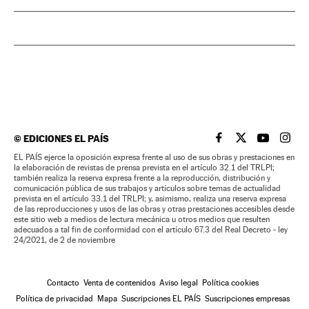
©
EDICIONES EL PAÍS
EL PAÍS BRASIL EN
EL PAÍS BRASI
EL PAÍS B
EL PA
EL PAÍS ejerce la oposición expresa frente al uso de sus obras y prestaciones en
la elaboración de revistas de prensa prevista en el artículo 32.1 del TRLPI;
también realiza la reserva expresa frente a la reproducción, distribución y
comunicación pública de sus trabajos y artículos sobre temas de actualidad
prevista en el artículo 33.1 del TRLPI; y, asimismo, realiza una reserva expresa
de las reproducciones y usos de las obras y otras prestaciones accesibles desde
este sitio web a medios de lectura mecánica u otros medios que resulten
adecuados a tal fin de conformidad con el artículo 67.3 del Real Decreto - ley
24/2021, de 2 de noviembre
Contacto
Venta de contenidos
Aviso legal
Política cookies
Política de privacidad
Mapa
Suscripciones EL PAÍS
Suscripciones empresas