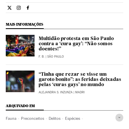
Internacional El País Brasil en Twitter
Internacional El País Brasil en Instagram
Internacional El País Brasil en Facebook
MAIS INFORMAÇÕES
Multidão protesta em São Paulo
contra a ‘cura gay’: “Não somos
doentes!”
F. B.
| SÃO PAULO
“Tinha que rezar se visse um
garoto bonito”: as feridas deixadas
pelas ‘curas gays’ no mundo
ALEJANDRA S. INZUNZA
| MADRI
ARQUIVADO EM
Fauna
Preconceitos
Delitos
Espécies
Problemas sociais
Justiça
Meio ambiente
Homofobia