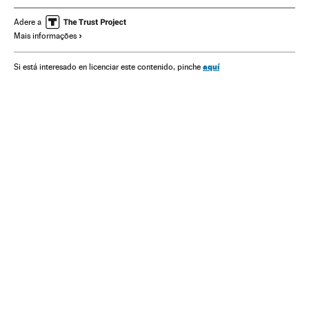
Quênia
Homossexualidade
África subsaariana
Sexo
Adere a
Mais informações
África
Animais
Delitos ódio
Orientação sexual
Sexualidade
Sociedade
Mundo Global
Blogs
aquí
Si está interesado en licenciar este contenido, pinche