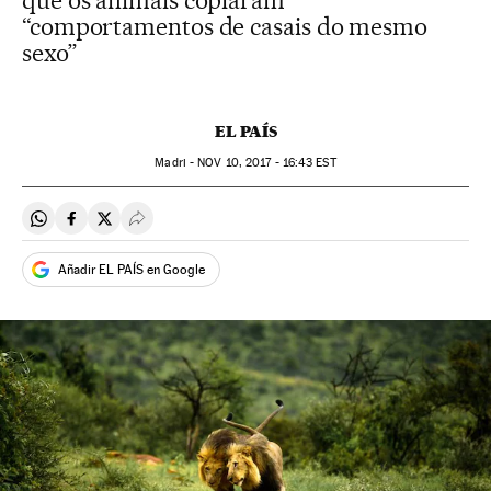
que os animais copiaram
“comportamentos de casais do mesmo
sexo”
EL PAÍS
Madri -
NOV
10, 2017 - 16:43
EST
Compartir en Whatsapp
Compartir en Facebook
Compartir en Twitter
Desplegar Redes Sociales
Añadir EL PAÍS en Google