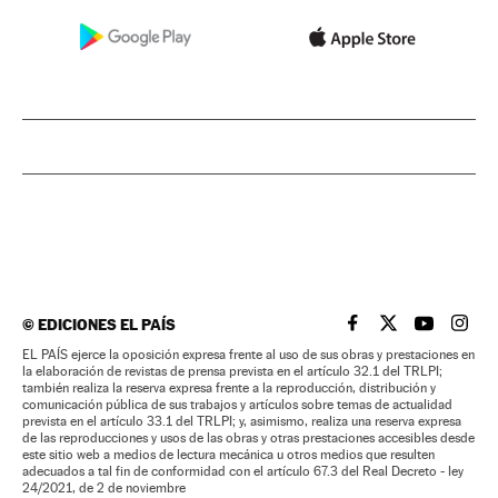
©
EDICIONES EL PAÍS
EL PAÍS BRASIL EN
EL PAÍS BRASI
EL PAÍS B
EL PA
EL PAÍS ejerce la oposición expresa frente al uso de sus obras y prestaciones en
la elaboración de revistas de prensa prevista en el artículo 32.1 del TRLPI;
también realiza la reserva expresa frente a la reproducción, distribución y
comunicación pública de sus trabajos y artículos sobre temas de actualidad
prevista en el artículo 33.1 del TRLPI; y, asimismo, realiza una reserva expresa
de las reproducciones y usos de las obras y otras prestaciones accesibles desde
este sitio web a medios de lectura mecánica u otros medios que resulten
adecuados a tal fin de conformidad con el artículo 67.3 del Real Decreto - ley
24/2021, de 2 de noviembre