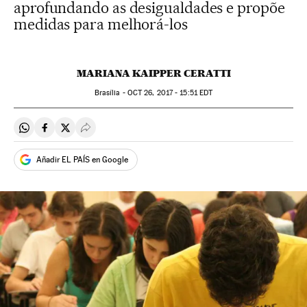
aprofundando as desigualdades e propõe
medidas para melhorá-los
MARIANA KAIPPER CERATTI
Brasília -
OCT
26, 2017 - 15:51
EDT
Compartir en Whatsapp
Compartir en Facebook
Compartir en Twitter
Desplegar Redes Sociales
Añadir EL PAÍS en Google