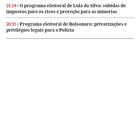
O programa eleitoral de Lula da Silva: subidas de
21:14
impostos para os ricos e proteção para as minorias
Programa eleitoral de Bolsonaro: privatizações e
20:55
privilégios legais para a Polícia
NEWSLETTERS
Boletín de América
Cada semana en tu cuenta de correo una selección de las noticias,
reportajes y análisis de los periodistas de EL PAÍS con los acontecimientos