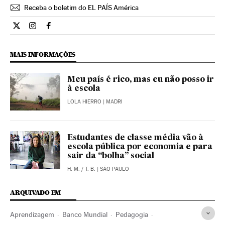
Receba o boletim do EL PAÍS América
Internacional El País Brasil en Twitter
Internacional El País Brasil en Instagram
Internacional El País Brasil en Facebook
MAIS INFORMAÇÕES
Meu país é rico, mas eu não posso ir
à escola
LOLA HIERRO
| MADRI
Estudantes de classe média vão à
escola pública por economia e para
sair da “bolha” social
H. M.
/
T. B.
| SÃO PAULO
ARQUIVADO EM
Aprendizagem
Banco Mundial
Pedagogia