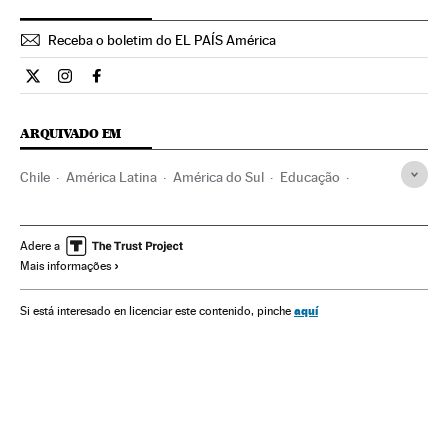
Receba o boletim do EL PAÍS América
Opiniao El País Brasil en Twitter
Opiniao El País Brasil en Instagram
Opiniao El País Brasil en Facebook
ARQUIVADO EM
Chile
América Latina
América do Sul
Educação
América
Adere a
Mais informações
aquí
Si está interesado en licenciar este contenido, pinche