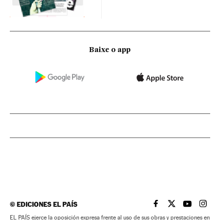
Baixe o app
©
EDICIONES EL PAÍS
EL PAÍS BRASIL EN
EL PAÍS BRASI
EL PAÍS B
EL PA
EL PAÍS ejerce la oposición expresa frente al uso de sus obras y prestaciones en