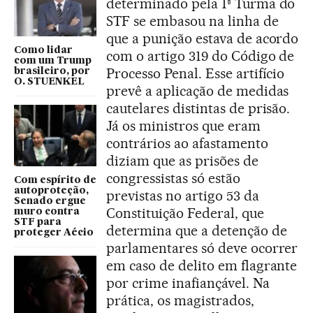
determinado pela 1ª Turma do
STF se embasou na linha de
que a punição estava de acordo
Como lidar
com o artigo 319 do Código de
com um Trump
Processo Penal. Esse artifício
brasileiro, por
O. STUENKEL
prevê a aplicação de medidas
cautelares distintas de prisão.
Já os ministros que eram
contrários ao afastamento
diziam que as prisões de
congressistas só estão
Com espírito de
autoproteção,
previstas no artigo 53 da
Senado ergue
Constituição Federal, que
muro contra
STF para
determina que a detenção de
proteger Aécio
parlamentares só deve ocorrer
em caso de delito em flagrante
por crime inafiançável. Na
prática, os magistrados,