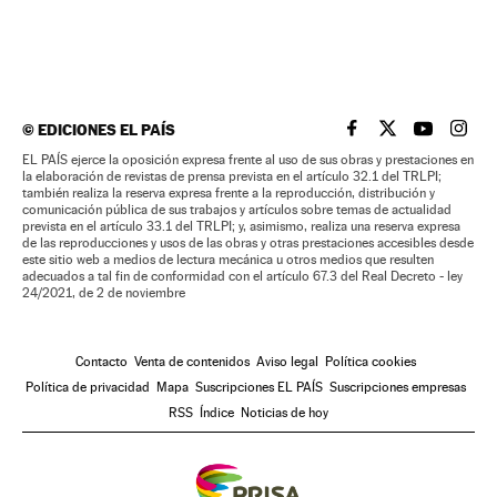
©
EDICIONES EL PAÍS
EL PAÍS BRASIL EN
EL PAÍS BRASI
EL PAÍS B
EL PA
EL PAÍS ejerce la oposición expresa frente al uso de sus obras y prestaciones en
la elaboración de revistas de prensa prevista en el artículo 32.1 del TRLPI;
también realiza la reserva expresa frente a la reproducción, distribución y
comunicación pública de sus trabajos y artículos sobre temas de actualidad
prevista en el artículo 33.1 del TRLPI; y, asimismo, realiza una reserva expresa
de las reproducciones y usos de las obras y otras prestaciones accesibles desde
este sitio web a medios de lectura mecánica u otros medios que resulten
adecuados a tal fin de conformidad con el artículo 67.3 del Real Decreto - ley
24/2021, de 2 de noviembre
Contacto
Venta de contenidos
Aviso legal
Política cookies
Política de privacidad
Mapa
Suscripciones EL PAÍS
Suscripciones empresas
RSS
Índice
Noticias de hoy