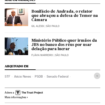
Bonifácio de Andrada, o relator
que abraçou a defesa de Temer na
Câmara
GIL ALESSI
| SÃO PAULO
Ministério Público quer irmãos da
JBS no banco dos réus por usar
delação para lucrar
FLÁVIA MARREIRO
| SÃO PAULO
ARQUIVADO EM
STF
Aécio Neves
PSDB
Senado Federal
Eduardo Cunha
Operação Lava Jato
Justiça Federal
Crises políticas
Caso Petrobras
Subornos
Adere a
Mais informações
Financiamento ilegal
Tribunais
Congresso Nacional