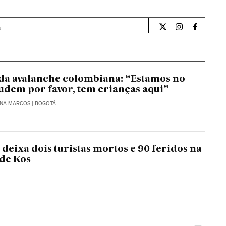
a
Internacional El Pa
Internacional
Internac
 da avalanche colombiana: “Estamos no
judem por favor, tem crianças aqui”
NA MARCOS
| BOGOTÁ
deixa dois turistas mortos e 90 feridos na
 de Kos