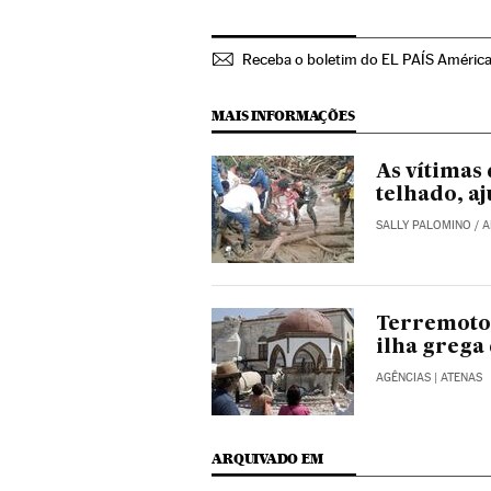
Receba o boletim do EL PAÍS Améric
MAIS INFORMAÇÕES
As vítimas
telhado, a
SALLY PALOMINO
/
A
Terremoto 
ilha grega
AGÊNCIAS
| ATENAS
ARQUIVADO EM