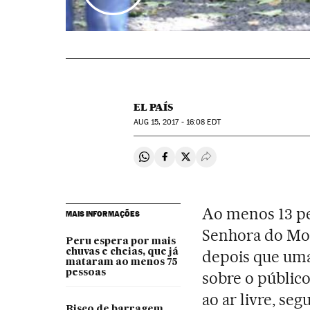
EL PAÍS
AUG
15, 2017 - 16:08
EDT
Compartir en Whatsapp
Compartir en Facebook
Compartir en Twitter
Desplegar Redes Soci
Ao menos 13 pe
MAIS INFORMAÇÕES
Senhora do Mon
Peru espera por mais
chuvas e cheias, que já
depois que uma
mataram ao menos 75
pessoas
sobre o público
ao ar livre, s
Risco de barragem