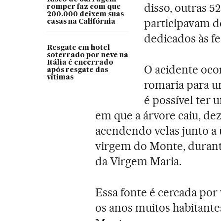
disso, outras 5
romper faz com que
200.000 deixem suas
participavam de
casas na Califórnia
dedicados às fe
Resgate em hotel
soterrado por neve na
Itália é encerrado
O acidente oco
após resgate das
vítimas
romaria para 
é possível ter 
em que a árvore caiu, d
acendendo velas junto a
virgem do Monte, duran
da Virgem Maria.
Essa fonte é cercada por 
os anos muitos habitante