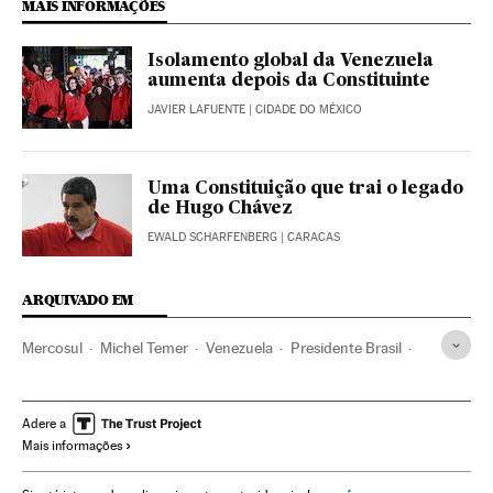
MAIS INFORMAÇÕES
Isolamento global da Venezuela
aumenta depois da Constituinte
JAVIER LAFUENTE
| CIDADE DO MÉXICO
Uma Constituição que trai o legado
de Hugo Chávez
EWALD SCHARFENBERG
| CARACAS
ARQUIVADO EM
Mercosul
Michel Temer
Venezuela
Presidente Brasil
Presidência Brasil
Brasil
Governo Brasil
América do Sul
América Latina
Governo
América
Adere a
Mais informações
Administração Estado
Organizações internacionais