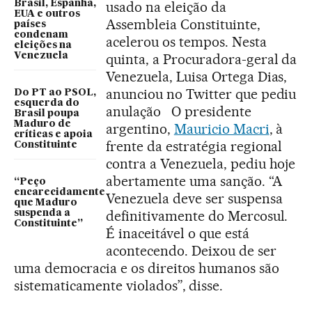
Brasil, Espanha,
usado na eleição da
EUA e outros
Assembleia Constituinte,
países
condenam
acelerou os tempos. Nesta
eleições na
Venezuela
quinta, a Procuradora-geral da
Venezuela, Luisa Ortega Dias,
anunciou no Twitter que pediu
Do PT ao PSOL,
esquerda do
anulação O presidente
Brasil poupa
Maduro de
argentino,
Mauricio Macri
, à
críticas e apoia
frente da estratégia regional
Constituinte
contra a Venezuela, pediu hoje
abertamente uma sanção. “A
“Peço
encarecidamente
Venezuela deve ser suspensa
que Maduro
definitivamente do Mercosul.
suspenda a
Constituinte”
É inaceitável o que está
acontecendo. Deixou de ser
uma democracia e os direitos humanos são
sistematicamente violados”, disse.