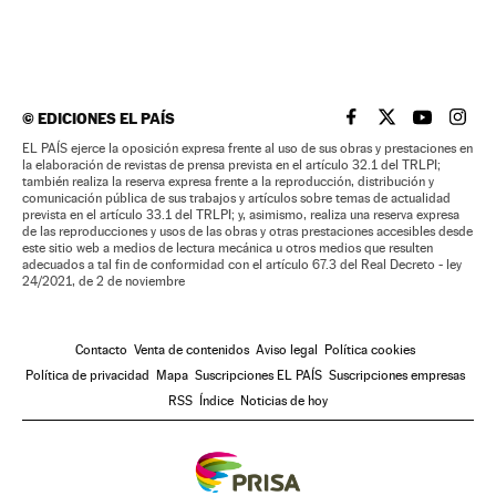
©
EDICIONES EL PAÍS
EL PAÍS BRASIL EN
EL PAÍS BRASI
EL PAÍS B
EL PA
EL PAÍS ejerce la oposición expresa frente al uso de sus obras y prestaciones en
la elaboración de revistas de prensa prevista en el artículo 32.1 del TRLPI;
también realiza la reserva expresa frente a la reproducción, distribución y
comunicación pública de sus trabajos y artículos sobre temas de actualidad
prevista en el artículo 33.1 del TRLPI; y, asimismo, realiza una reserva expresa
de las reproducciones y usos de las obras y otras prestaciones accesibles desde
este sitio web a medios de lectura mecánica u otros medios que resulten
adecuados a tal fin de conformidad con el artículo 67.3 del Real Decreto - ley
24/2021, de 2 de noviembre
Contacto
Venta de contenidos
Aviso legal
Política cookies
Política de privacidad
Mapa
Suscripciones EL PAÍS
Suscripciones empresas
RSS
Índice
Noticias de hoy