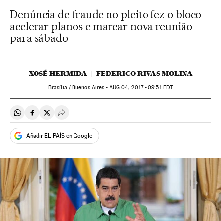
Denúncia de fraude no pleito fez o bloco
acelerar planos e marcar nova reunião
para sábado
XOSÉ HERMIDA
FEDERICO RIVAS MOLINA
Brasília / Buenos Aires -
AUG
04, 2017 - 09:51
EDT
Compartir en Whatsapp
Compartir en Facebook
Compartir en Twitter
Desplegar Redes Sociales
Añadir EL PAÍS en Google