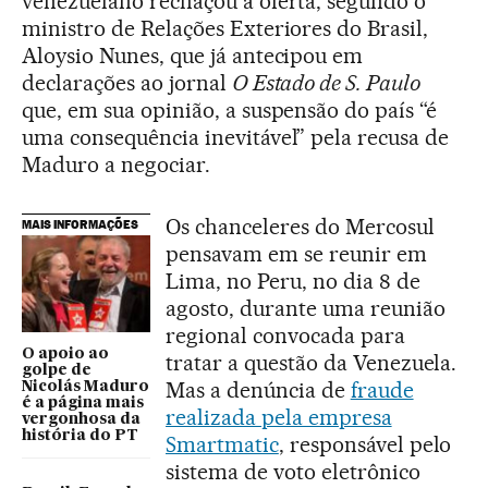
venezuelano rechaçou a oferta, segundo o
ministro de Relações Exteriores do Brasil,
Aloysio Nunes, que já antecipou em
declarações ao jornal
O Estado de S. Paulo
que, em sua opinião, a suspensão do país “é
uma consequência inevitável” pela recusa de
Maduro a negociar.
Os chanceleres do Mercosul
MAIS INFORMAÇÕES
pensavam em se reunir em
Lima, no Peru, no dia 8 de
agosto, durante uma reunião
regional convocada para
O apoio ao
tratar a questão da Venezuela.
golpe de
Mas a denúncia de
fraude
Nicolás Maduro
é a página mais
realizada pela empresa
vergonhosa da
história do PT
Smartmatic
, responsável pelo
sistema de voto eletrônico