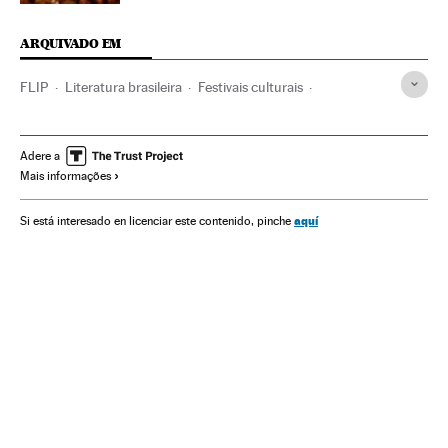
ARQUIVADO EM
FLIP
Literatura brasileira
Festivais culturais
Feminismo
Festivais
Movimentos sociais
Brasil
Agenda cultural
Literatura
Racismo
América do Sul
Adere a
Mais informações
América Latina
Agenda
Delitos ódio
Discriminação
Mulheres
América
Cultura
Eventos
Preconceitos
aquí
Si está interesado en licenciar este contenido, pinche
Delitos
Justiça
Problemas sociais
Sociedade