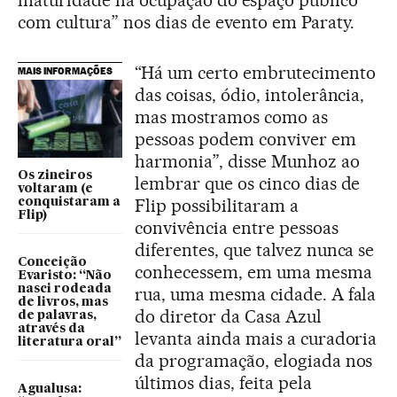
com cultura” nos dias de evento em Paraty.
“Há um certo embrutecimento
MAIS INFORMAÇÕES
das coisas, ódio, intolerância,
mas mostramos como as
pessoas podem conviver em
harmonia”, disse Munhoz ao
Os zineiros
lembrar que os cinco dias de
voltaram (e
Flip possibilitaram a
conquistaram a
Flip)
convivência entre pessoas
diferentes, que talvez nunca se
Conceição
conhecessem, em uma mesma
Evaristo: “Não
nasci rodeada
rua, uma mesma cidade. A fala
de livros, mas
do diretor da Casa Azul
de palavras,
através da
levanta ainda mais a curadoria
literatura oral”
da programação, elogiada nos
últimos dias, feita pela
Agualusa: