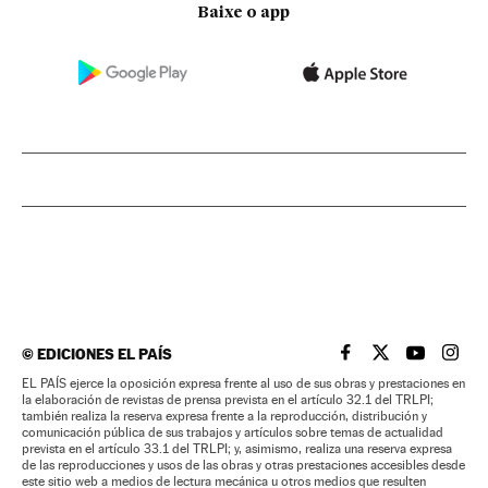
Baixe o app
©
EDICIONES EL PAÍS
EL PAÍS BRASIL EN
EL PAÍS BRASI
EL PAÍS B
EL PA
EL PAÍS ejerce la oposición expresa frente al uso de sus obras y prestaciones en
la elaboración de revistas de prensa prevista en el artículo 32.1 del TRLPI;
también realiza la reserva expresa frente a la reproducción, distribución y
comunicación pública de sus trabajos y artículos sobre temas de actualidad
prevista en el artículo 33.1 del TRLPI; y, asimismo, realiza una reserva expresa
de las reproducciones y usos de las obras y otras prestaciones accesibles desde
este sitio web a medios de lectura mecánica u otros medios que resulten