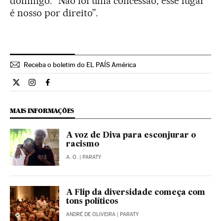
domingo: “Não foi uma concessão, esse lugar
é nosso por direito”.
Receba o boletim do EL PAÍS América
Cultura El País Brasil en Twitter
Cultura El País Brasil en Instagram
Cultura El País Brasil en Facebook
MAIS INFORMAÇÕES
A voz de Diva para esconjurar o
racismo
A. O.
| PARATY
A Flip da diversidade começa com
tons políticos
ANDRÉ DE OLIVEIRA
| PARATY