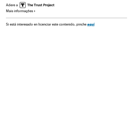
América Latina
Agenda
América
Cultura
Eventos
Adere a
Mais informações
Sociedade
aquí
Si está interesado en licenciar este contenido, pinche