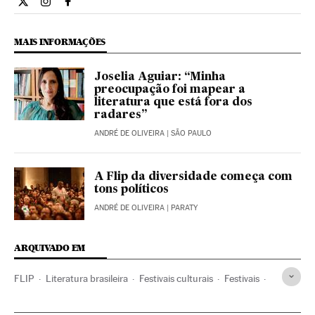
Cultura El País Brasil en Twitter
Cultura El País Brasil en Instagram
Cultura El País Brasil en Facebook
MAIS INFORMAÇÕES
Joselia Aguiar: “Minha
preocupação foi mapear a
literatura que está fora dos
radares”
ANDRÉ DE OLIVEIRA
| SÃO PAULO
A Flip da diversidade começa com
tons políticos
ANDRÉ DE OLIVEIRA
| PARATY
ARQUIVADO EM
FLIP
Literatura brasileira
Festivais culturais
Festivais
Brasil
Agenda cultural
Literatura
América do Sul