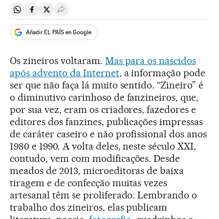
Compartir en Whatsapp
Compartir en Facebook
Compartir en Twitter
Desplegar Redes Sociales
Añadir EL PAÍS en Google
Os zineiros voltaram.
Mas para os nascidos
após advento da Internet
, a informação pode
ser que não faça lá muito sentido. “Zineiro” é
o diminutivo carinhoso de fanzineiros, que,
por sua vez, eram os criadores, fazedores e
editores dos fanzines, publicações impressas
de caráter caseiro e não profissional dos anos
1980 e 1990. A volta deles, neste século XXI,
contudo, vem com modificações. Desde
meados de 2013, microeditoras de baixa
tiragem e de confecção muitas vezes
artesanal têm se proliferado. Lembrando o
trabalho dos zineiros, elas publicam