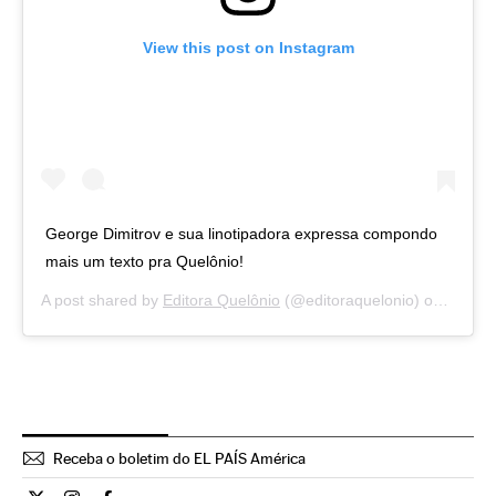
View this post on Instagram
George Dimitrov e sua linotipadora expressa compondo
mais um texto pra Quelônio!
A post shared by
Editora Quelônio
(@editoraquelonio) on
May 20
Receba o boletim do EL PAÍS América