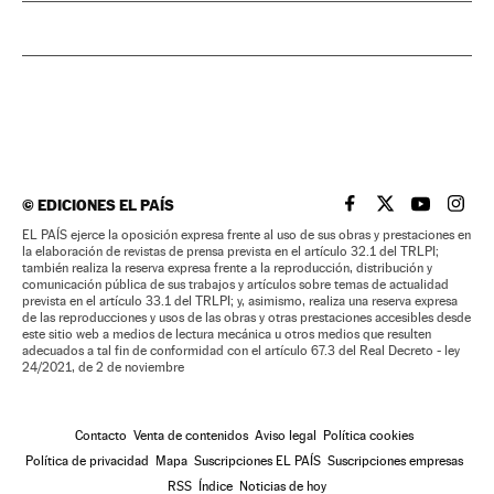
©
EDICIONES EL PAÍS
EL PAÍS BRASIL EN
EL PAÍS BRASI
EL PAÍS B
EL PA
EL PAÍS ejerce la oposición expresa frente al uso de sus obras y prestaciones en
la elaboración de revistas de prensa prevista en el artículo 32.1 del TRLPI;
también realiza la reserva expresa frente a la reproducción, distribución y
comunicación pública de sus trabajos y artículos sobre temas de actualidad
prevista en el artículo 33.1 del TRLPI; y, asimismo, realiza una reserva expresa
de las reproducciones y usos de las obras y otras prestaciones accesibles desde
este sitio web a medios de lectura mecánica u otros medios que resulten
adecuados a tal fin de conformidad con el artículo 67.3 del Real Decreto - ley
24/2021, de 2 de noviembre
Contacto
Venta de contenidos
Aviso legal
Política cookies
Política de privacidad
Mapa
Suscripciones EL PAÍS
Suscripciones empresas
RSS
Índice
Noticias de hoy