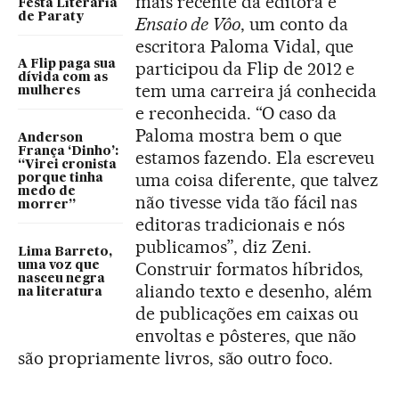
mais recente da editora é
Festa Literária
de Paraty
Ensaio de Vôo
, um conto da
escritora Paloma Vidal, que
A Flip paga sua
participou da Flip de 2012 e
dívida com as
tem uma carreira já conhecida
mulheres
e reconhecida. “O caso da
Paloma mostra bem o que
Anderson
França ‘Dinho’:
estamos fazendo. Ela escreveu
“Virei cronista
uma coisa diferente, que talvez
porque tinha
medo de
não tivesse vida tão fácil nas
morrer”
editoras tradicionais e nós
publicamos”, diz Zeni.
Lima Barreto,
Construir formatos híbridos,
uma voz que
nasceu negra
aliando texto e desenho, além
na literatura
de publicações em caixas ou
envoltas e pôsteres, que não
são propriamente livros, são outro foco.