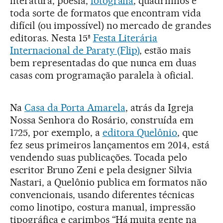
literatura, poesia,
fotografia
, quadrinhos e
toda sorte de formatos que encontram vida
difícil (ou impossível) no mercado de grandes
editoras. Nesta 15ª
Festa Literária
Internacional de Paraty (Flip)
, estão mais
bem representadas do que nunca em duas
casas com programação paralela à oficial.
Na
Casa da Porta Amarela
, atrás da Igreja
Nossa Senhora do Rosário, construída em
1725, por exemplo, a
editora Quelônio
, que
fez seus primeiros lançamentos em 2014, está
vendendo suas publicações. Tocada pelo
escritor Bruno Zeni e pela designer Silvia
Nastari, a Quelônio publica em formatos não
convencionais, usando diferentes técnicas
como linotipo, costura manual, impressão
tipográfica e carimbos “Há muita gente na