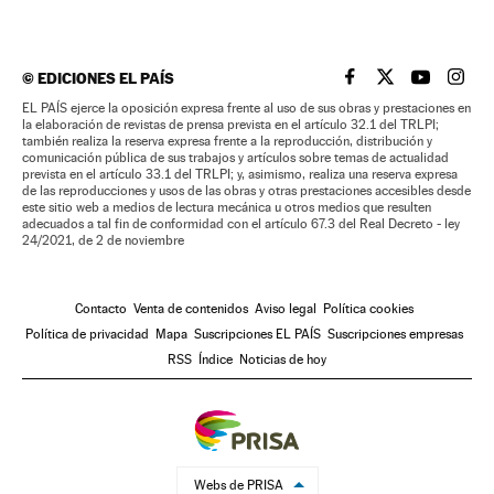
©
EDICIONES EL PAÍS
EL PAÍS BRASIL EN
EL PAÍS BRASI
EL PAÍS B
EL PA
EL PAÍS ejerce la oposición expresa frente al uso de sus obras y prestaciones en
la elaboración de revistas de prensa prevista en el artículo 32.1 del TRLPI;
también realiza la reserva expresa frente a la reproducción, distribución y
comunicación pública de sus trabajos y artículos sobre temas de actualidad
prevista en el artículo 33.1 del TRLPI; y, asimismo, realiza una reserva expresa
de las reproducciones y usos de las obras y otras prestaciones accesibles desde
este sitio web a medios de lectura mecánica u otros medios que resulten
adecuados a tal fin de conformidad con el artículo 67.3 del Real Decreto - ley
24/2021, de 2 de noviembre
Contacto
Venta de contenidos
Aviso legal
Política cookies
Política de privacidad
Mapa
Suscripciones EL PAÍS
Suscripciones empresas
RSS
Índice
Noticias de hoy
Webs de PRISA