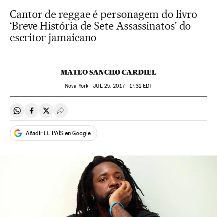
Cantor de reggae é personagem do livro
‘Breve História de Sete Assassinatos’ do
escritor jamaicano
MATEO SANCHO CARDIEL
Nova York -
JUL
25, 2017 - 17:31
EDT
Compartir en Whatsapp
Compartir en Facebook
Compartir en Twitter
Desplegar Redes Sociales
Añadir EL PAÍS en Google