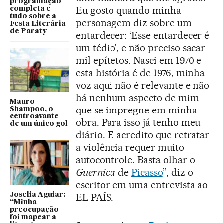
programação
Eu gosto quando minha
completa e
tudo sobre a
personagem diz sobre um
Festa Literária
de Paraty
entardecer: ‘Esse entardecer é
um tédio’, e não preciso sacar
mil epítetos. Nasci em 1970 e
esta história é de 1976, minha
voz aqui não é relevante e não
há nenhum aspecto de mim
Mauro
que se impregne em minha
Shampoo, o
centroavante
obra. Para isso já tenho meu
de um único gol
diário. E acredito que retratar
a violência requer muito
autocontrole. Basta olhar o
Guernica
de
Picasso
”, diz o
escritor em uma entrevista ao
Joselia Aguiar:
EL PAÍS.
“Minha
preocupação
foi mapear a