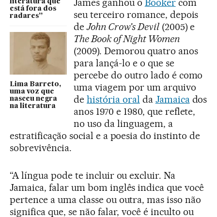
James ganhou o
Booker
com
literatura que
está fora dos
seu terceiro romance, depois
radares”
de
John Crow’s Devil
(2005) e
The Book of Night Women
(2009). Demorou quatro anos
para lançá-lo e o que se
percebe do outro lado é como
Lima Barreto,
uma viagem por um arquivo
uma voz que
de
história oral
da
Jamaica
dos
nasceu negra
na literatura
anos 1970 e 1980, que reflete,
no uso da linguagem, a
estratificação social e a poesia do instinto de
sobrevivência.
“A língua pode te incluir ou excluir. Na
Jamaica, falar um bom inglês indica que você
pertence a uma classe ou outra, mas isso não
significa que, se não falar, você é inculto ou