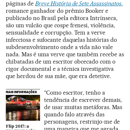
páginas de
Breve História de Sete Assassinatos
,
romance ganhador do prêmio Booker e
publicado no Brasil pela editora Intrínseca,
são um vulcão que cospe frenesi, violência,
sensualidade e corrupção. Tem a verve
infecciosa e sufocante daquelas histórias do
subdesenvolvimento onde a vida não vale
nada. Mas é uma verve que também recebe as
chibatadas de um escritor obcecado com o
rigor documental e a técnica investigativa
que herdou de sua mãe, que era detetive.
“Como escritor, tenho a
MAIS INFORMAÇÕES
tendência de escrever demais,
de usar muitas metáforas. Mas
quando falo através das
personagens, restrinjo-me de
Flip 2017: a
uma maneira que me agrada.