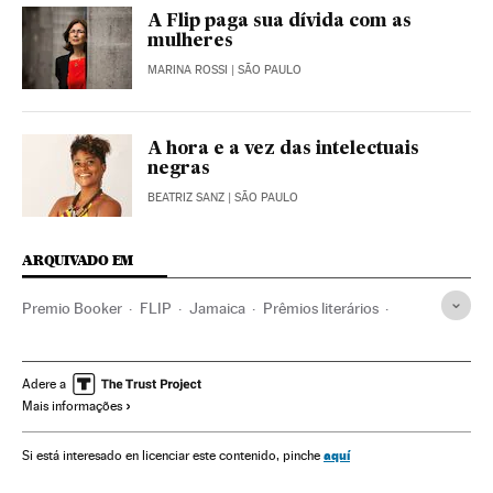
A Flip paga sua dívida com as
mulheres
MARINA ROSSI
| SÃO PAULO
A hora e a vez das intelectuais
negras
BEATRIZ SANZ
| SÃO PAULO
ARQUIVADO EM
Premio Booker
FLIP
Jamaica
Prêmios literários
Caribe
Festivais culturais
Narrativa
Festivais
Literatura
Assassinatos
Agenda cultural
Brasil
Adere a
Mais informações
Acontecimentos
Agenda
América do Sul
América Latina
Cultura
América
Delitos
Eventos
aquí
Si está interesado en licenciar este contenido, pinche
Justiça
Sociedade
Bob Marley