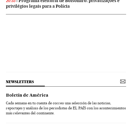
Programa eleitoral de Bolsonaro: privatizações e
20:55
privilégios legais para a Polícia
NEWSLETTERS
Boletín de América
Cada semana en tu cuenta de correo una selección de las noticias,
reportajes y análisis de los periodistas de EL PAÍS con los acontecimientos
más relevantes del continente.