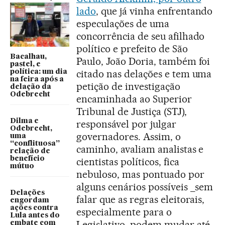
lado
, que já vinha enfrentando
especulações de uma
concorrência de seu afilhado
político e prefeito de São
Bacalhau,
Paulo, João Doria, também foi
pastel, e
citado nas delações e tem uma
política: um dia
na feira após a
petição de investigação
delação da
Odebrecht
encaminhada ao Superior
Tribunal de Justiça (STJ),
Dilma e
responsável por julgar
Odebrecht,
governadores. Assim, o
uma
“conflituosa”
caminho, avaliam analistas e
relação de
benefício
cientistas políticos, fica
mútuo
nebuloso, mas pontuado por
alguns cenários possíveis _sem
Delações
falar que as regras eleitorais,
engordam
ações contra
especialmente para o
Lula antes do
Legislativo, podem mudar até
embate com