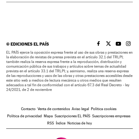
©
EDICIONES EL PAÍS
EL PAÍS BRASIL EN
EL PAÍS BRASI
EL PAÍS B
EL PA
EL PAÍS ejerce la oposición expresa frente al uso de sus obras y prestaciones en
la elaboración de revistas de prensa prevista en el artículo 32.1 del TRLPI;
también realiza la reserva expresa frente a la reproducción, distribución y
comunicación pública de sus trabajos y artículos sobre temas de actualidad
prevista en el artículo 33.1 del TRLPI; y, asimismo, realiza una reserva expresa
de las reproducciones y usos de las obras y otras prestaciones accesibles desde
este sitio web a medios de lectura mecánica u otros medios que resulten
adecuados a tal fin de conformidad con el artículo 67.3 del Real Decreto - ley
24/2021, de 2 de noviembre
Contacto
Venta de contenidos
Aviso legal
Política cookies
Política de privacidad
Mapa
Suscripciones EL PAÍS
Suscripciones empresas
RSS
Índice
Noticias de hoy