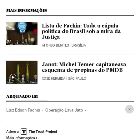
MAIS INFORMAÇÕES
Lista de Fachin: Toda a cúpula
política do Brasil sob a mira da
Justiça
AFONSO BENITES
| BRASÍLIA
Janot: Michel Temer capitaneava
esquema de propinas do PMDB
XOSÉ HERMIDA
| SÃO PAULO
ARQUIVADO EM
Luiz Edson Fachin
Operação Lava Jato
Eleições Brasil 2018
João Doria Júnior
Caso Odebrecht
Luiz Inácio Lula da Silva
Ciro Gomes
Aécio Neves
Adere a
Mais informações