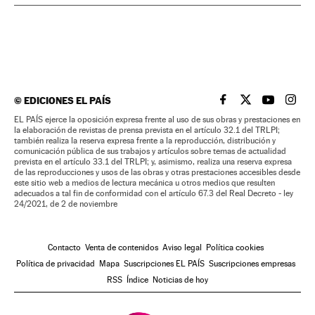
©
EDICIONES EL PAÍS
EL PAÍS BRASIL EN
EL PAÍS BRASI
EL PAÍS B
EL PA
EL PAÍS ejerce la oposición expresa frente al uso de sus obras y prestaciones en
la elaboración de revistas de prensa prevista en el artículo 32.1 del TRLPI;
también realiza la reserva expresa frente a la reproducción, distribución y
comunicación pública de sus trabajos y artículos sobre temas de actualidad
prevista en el artículo 33.1 del TRLPI; y, asimismo, realiza una reserva expresa
de las reproducciones y usos de las obras y otras prestaciones accesibles desde
este sitio web a medios de lectura mecánica u otros medios que resulten
adecuados a tal fin de conformidad con el artículo 67.3 del Real Decreto - ley
24/2021, de 2 de noviembre
Contacto
Venta de contenidos
Aviso legal
Política cookies
Política de privacidad
Mapa
Suscripciones EL PAÍS
Suscripciones empresas
RSS
Índice
Noticias de hoy