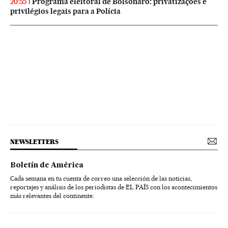
Programa eleitoral de Bolsonaro: privatizações e
20:55
privilégios legais para a Polícia
NEWSLETTERS
Boletín de América
Cada semana en tu cuenta de correo una selección de las noticias,
reportajes y análisis de los periodistas de EL PAÍS con los acontecimientos
más relevantes del continente.