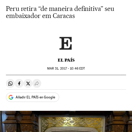
Peru retira “de maneira definitiva” seu
embaixador em Caracas
EL PAÍS
MAR
31, 2017 - 10:46
EDT
Compartir en Whatsapp
Compartir en Facebook
Compartir en Twitter
Desplegar Redes Sociales
Añadir EL PAÍS en Google