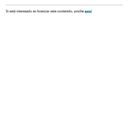
México
Colômbia
Política
Relações exteriores
Delcy Rodríguez
Venezuela
América do Sul
aquí
Si está interesado en licenciar este contenido, pinche
América Latina
América
Nicolás Maduro