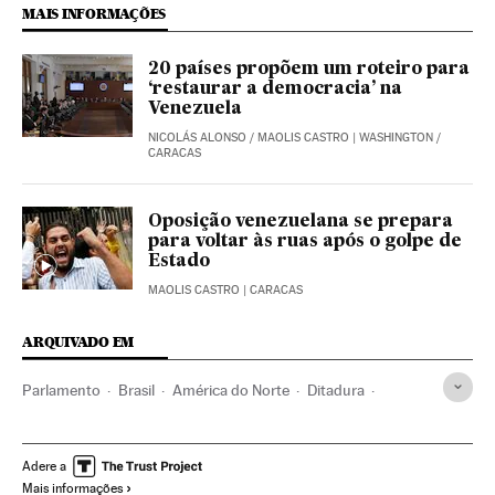
MAIS INFORMAÇÕES
20 países propõem um roteiro para
‘restaurar a democracia’ na
Venezuela
NICOLÁS ALONSO
/
MAOLIS CASTRO
| WASHINGTON /
CARACAS
Oposição venezuelana se prepara
para voltar às ruas após o golpe de
Estado
MAOLIS CASTRO
| CARACAS
ARQUIVADO EM
Parlamento
Brasil
América do Norte
Ditadura
União Europeia
Organizações internacionais
Europa
Oposição política
Peru
Argentina
OEA
Chile
Adere a
Mais informações