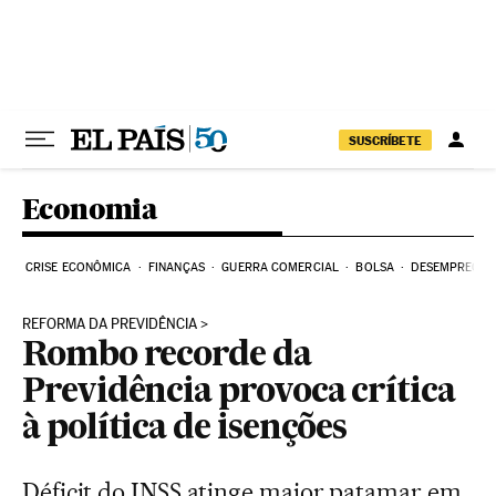
Pular para o conteúdo
SUSCRÍBETE
Economia
CRISE ECONÔMICA
FINANÇAS
GUERRA COMERCIAL
BOLSA
DESEMPREGO
REFORMA DA PREVIDÊNCIA
Rombo recorde da
Previdência provoca crítica
à política de isenções
Déficit do INSS atinge maior patamar em