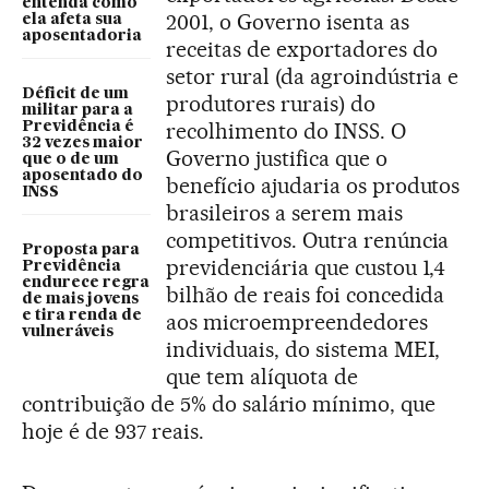
entenda como
2001, o Governo isenta as
ela afeta sua
aposentadoria
receitas de exportadores do
setor rural (da agroindústria e
Déficit de um
produtores rurais) do
militar para a
recolhimento do INSS. O
Previdência é
32 vezes maior
Governo justifica que o
que o de um
aposentado do
benefício ajudaria os produtos
INSS
brasileiros a serem mais
competitivos. Outra renúncia
Proposta para
previdenciária que custou 1,4
Previdência
endurece regra
bilhão de reais foi concedida
de mais jovens
e tira renda de
aos microempreendedores
vulneráveis
individuais, do sistema MEI,
que tem alíquota de
contribuição de 5% do salário mínimo, que
hoje é de 937 reais.