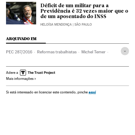
Déficit de um militar para a
Previdência é 32 vezes maior que o
de um aposentado do INSS
HELOÍSA MENDONÇA
| SÃO PAULO
ARQUIVADO EM
PEC 287/2016
Reformas trabalhistas
Michel Temer
PEC
Constituição brasileira
Presidente Brasil
Congresso Nacional
Aposentadoria
Reformas políticas
Adere a
Mais informações
Presidência Brasil
Legislação Brasileira
Brasil
Governo Brasil
Prestações
Parlamento
aquí
Si está interesado en licenciar este contenido, pinche
Segurança Social
América do Sul
Governo
América Latina
Administração Estado
Política trabalhista
América
Previdência
Trabalho
Legislação