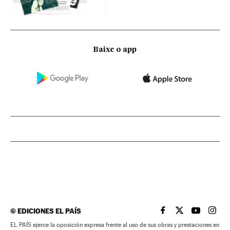
Baixe o app
©
EDICIONES EL PAÍS
EL PAÍS BRASIL EN
EL PAÍS BRASI
EL PAÍS B
EL PA
EL PAÍS ejerce la oposición expresa frente al uso de sus obras y prestaciones en