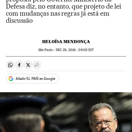
Defesa diz, no entanto, que projeto de lei
com mudanças nas regras já está em
discussão
HELOÍSA MENDONÇA
São Paulo -
DEC
28, 2016 - 09:00
EST
Compartir en Whatsapp
Compartir en Facebook
Compartir en Twitter
Desplegar Redes Sociales
Añadir EL PAÍS en Google