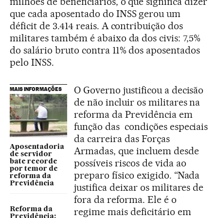
milhões de beneficiários, o que significa dizer
que cada aposentado do INSS gerou um
déficit de 3.414 reais. A contribuição dos
militares também é abaixo da dos civis: 7,5%
do salário bruto contra 11% dos aposentados
pelo INSS.
O Governo justificou a decisão
MAIS INFORMAÇÕES
de não incluir os militares na
reforma da Previdência em
função das condições especiais
da carreira das Forças
Aposentadoria
Armadas, que incluem desde
de servidor
possíveis riscos de vida ao
bate recorde
por temor de
preparo físico exigido. “Nada
reforma da
Previdência
justifica deixar os militares de
fora da reforma. Ele é o
Reforma da
regime mais deficitário em
Previdência: