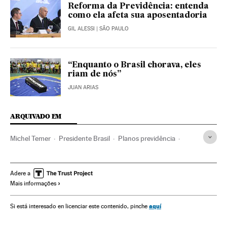
Reforma da Previdência: entenda
como ela afeta sua aposentadoria
GIL ALESSI
| SÃO PAULO
“Enquanto o Brasil chorava, eles
riam de nós”
JUAN ARIAS
ARQUIVADO EM
Michel Temer
Presidente Brasil
Planos previdência
Presidência Brasil
Governo Brasil
Prestações
Segurança Social
Governo
Política trabalhista
Adere a
Mais informações
Previdência
Administração Estado
Trabalho
Saúde
Administração pública
Política
Aposentadoria
aquí
Si está interesado en licenciar este contenido, pinche