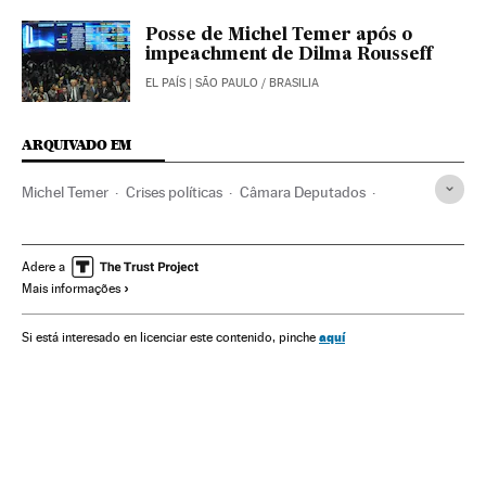
Posse de Michel Temer após o
impeachment de Dilma Rousseff
EL PAÍS
| SÃO PAULO / BRASILIA
ARQUIVADO EM
Michel Temer
Crises políticas
Câmara Deputados
Impeachment
Dilma Rousseff
Presidente Brasil
Destituições políticas
Congresso Nacional
Adere a
Mais informações
Presidência Brasil
Atividade legislativa
Governo Brasil
Conflitos políticos
Parlamento
Brasil
América do Sul
aquí
Si está interesado en licenciar este contenido, pinche
América Latina
Governo
América
Administração Estado
Administração pública
Impeachment Dilma Rousseff
Partido dos Trabalhadores
Partidos políticos
Política