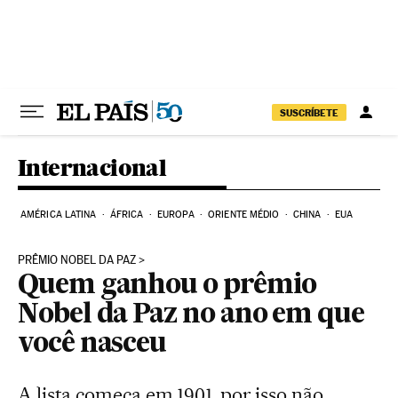
Pular para o conteúdo
SUSCRÍBETE
Internacional
AMÉRICA LATINA
ÁFRICA
EUROPA
ORIENTE MÉDIO
CHINA
EUA
PRÊMIO NOBEL DA PAZ
Quem ganhou o prêmio
Nobel da Paz no ano em que
você nasceu
A lista começa em 1901, por isso não