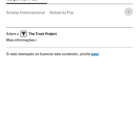
Anistia Internacional
Nobel da Paz
Médicos Sem Fronteiras
Acnur
Prêmios Nobel
ONG
Refugiados
Direitos humanos
Solidariedade
Adere a
Mais informações
Vítimas guerra
ONU
Organizações internacionais
Conflitos
Sociedade
Verne
aquí
Si está interesado en licenciar este contenido, pinche