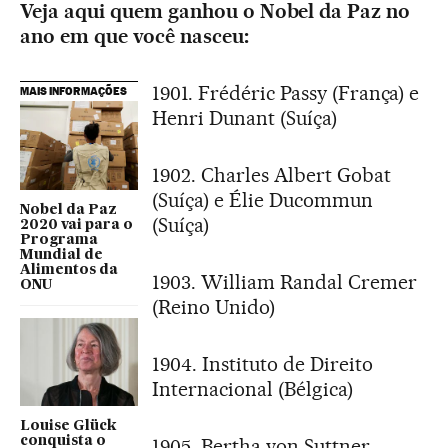
Veja aqui quem ganhou o Nobel da Paz no
ano em que você nasceu:
1901. Frédéric Passy (França) e
MAIS INFORMAÇÕES
Henri Dunant (Suíça)
1902. Charles Albert Gobat
(Suíça) e Élie Ducommun
Nobel da Paz
(Suíça)
2020 vai para o
Programa
Mundial de
Alimentos da
1903. William Randal Cremer
ONU
(Reino Unido)
1904. Instituto de Direito
Internacional (Bélgica)
Louise Glück
conquista o
1905. Bertha von Suttner