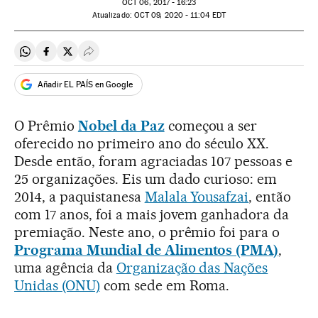
OCT
06, 2017 - 16:23
atualizado:
OCT
09, 2020 - 11:04
EDT
Compartir en Whatsapp
Compartir en Facebook
Compartir en Twitter
Desplegar Redes Sociales
Añadir EL PAÍS en Google
O Prêmio
Nobel da Paz
começou a ser
oferecido no primeiro ano do século XX.
Desde então, foram agraciadas 107 pessoas e
25 organizações. Eis um dado curioso: em
2014, a paquistanesa
Malala Yousafzai
, então
com 17 anos, foi a mais jovem ganhadora da
premiação. Neste ano, o prêmio foi para o
Programa Mundial de Alimentos (PMA)
,
uma agência da
Organização das Nações
Unidas (ONU)
com sede em Roma.