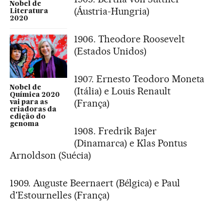
Nobel de
(Áustria-Hungria)
Literatura
2020
1906. Theodore Roosevelt
(Estados Unidos)
1907. Ernesto Teodoro Moneta
Nobel de
(Itália) e Louis Renault
Química 2020
(França)
vai para as
criadoras da
edição do
genoma
1908. Fredrik Bajer
(Dinamarca) e Klas Pontus
Arnoldson (Suécia)
1909. Auguste Beernaert (Bélgica) e Paul
d'Estournelles (França)