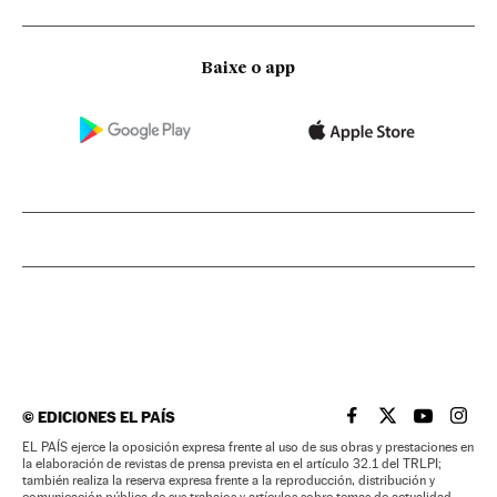
Baixe o app
©
EDICIONES EL PAÍS
EL PAÍS BRASIL EN
EL PAÍS BRASI
EL PAÍS B
EL PA
EL PAÍS ejerce la oposición expresa frente al uso de sus obras y prestaciones en
la elaboración de revistas de prensa prevista en el artículo 32.1 del TRLPI;
también realiza la reserva expresa frente a la reproducción, distribución y
comunicación pública de sus trabajos y artículos sobre temas de actualidad