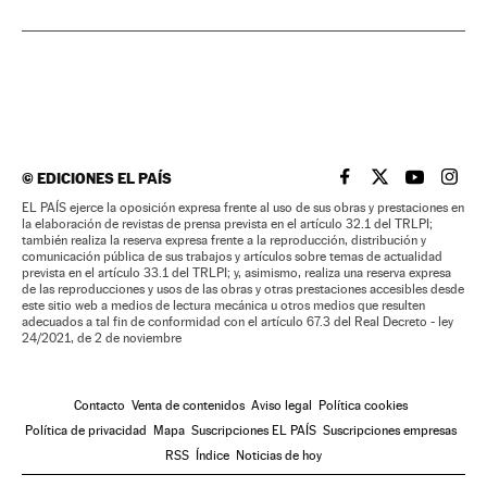
©
EDICIONES EL PAÍS
EL PAÍS BRASIL EN
EL PAÍS BRASI
EL PAÍS B
EL PA
EL PAÍS ejerce la oposición expresa frente al uso de sus obras y prestaciones en
la elaboración de revistas de prensa prevista en el artículo 32.1 del TRLPI;
también realiza la reserva expresa frente a la reproducción, distribución y
comunicación pública de sus trabajos y artículos sobre temas de actualidad
prevista en el artículo 33.1 del TRLPI; y, asimismo, realiza una reserva expresa
de las reproducciones y usos de las obras y otras prestaciones accesibles desde
este sitio web a medios de lectura mecánica u otros medios que resulten
adecuados a tal fin de conformidad con el artículo 67.3 del Real Decreto - ley
24/2021, de 2 de noviembre
Contacto
Venta de contenidos
Aviso legal
Política cookies
Política de privacidad
Mapa
Suscripciones EL PAÍS
Suscripciones empresas
RSS
Índice
Noticias de hoy