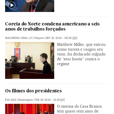
Coreia do Norte condena americano a seis
anos de trabalhos forçados
MACARENA VIDAL LIY
|
Pequim
|
SEP 15, 2014 - 08:30
EDT
Matthew Miller, que entrou
como turista e rasgou seu
visto, foi declarado culpado
de “atos hostis” contra o
regime
Os filmes dos presidentes
EVA SAIZ
|
Washington
|
FEB 19, 2014 - 13:19
EST
O cinema da Casa Branca
tem quase cem anos de