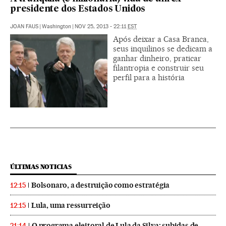
presidente dos Estados Unidos
JOAN FAUS
|
Washington
|
NOV 25, 2013 - 22:11
EST
Após deixar a Casa Branca,
seus inquilinos se dedicam a
ganhar dinheiro, praticar
filantropia e construir seu
perfil para a história
ÚLTIMAS NOTICIAS
Bolsonaro, a destruição como estratégia
12:15
Lula, uma ressurreição
12:15
O programa eleitoral de Lula da Silva: subidas de
21:14