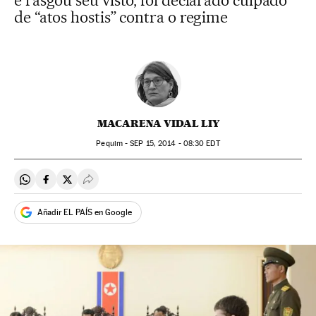
e rasgou seu visto, foi declarado culpado
de “atos hostis” contra o regime
MACARENA VIDAL LIY
Pequim -
SEP
15, 2014 - 08:30
EDT
Compartir en Whatsapp
Compartir en Facebook
Compartir en Twitter
Desplegar Redes Sociales
Añadir EL PAÍS en Google