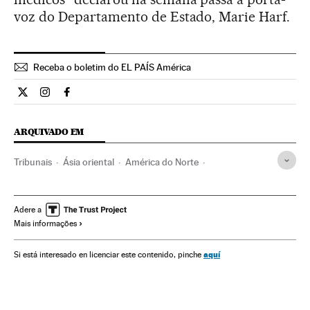
voz do Departamento de Estado, Marie Harf.
Receba o boletim do EL PAÍS América
Internacional El País Brasil en Twitter
Internacional El País Brasil en Instagram
Internacional El País Brasil en Facebook
ARQUIVADO EM
Tribunais
Ásia oriental
América do Norte
Poder judicial
Ásia
América
Justiça
Pyongyang
Barack Obama
Bill Clinton
Jimmy Carter
Adere a
Mais informações
Tribunal Supremo
Kim Jong-Un
Coreia do Norte
Estados Unidos
Washington D.C.
aquí
Si está interesado en licenciar este contenido, pinche