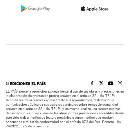
©
EDICIONES EL PAÍS
EL PAÍS BRASIL EN
EL PAÍS BRASI
EL PAÍS B
EL PA
EL PAÍS ejerce la oposición expresa frente al uso de sus obras y prestaciones en
la elaboración de revistas de prensa prevista en el artículo 32.1 del TRLPI;
también realiza la reserva expresa frente a la reproducción, distribución y
comunicación pública de sus trabajos y artículos sobre temas de actualidad
prevista en el artículo 33.1 del TRLPI; y, asimismo, realiza una reserva expresa
de las reproducciones y usos de las obras y otras prestaciones accesibles desde
este sitio web a medios de lectura mecánica u otros medios que resulten
adecuados a tal fin de conformidad con el artículo 67.3 del Real Decreto - ley
24/2021, de 2 de noviembre