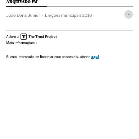
ARQUIVADO EM
João Doria Júnior
Eleições municipais 2016
Atlas Político
Sergio Moro
PP
Operação Lava Jato
Investigação policial
Transparência institucional
Adere a
Mais informações
Caso Petrobras
Partido dos Trabalhadores
Eleições municipais
São Paulo
Eleições Brasil
aquí
Si está interesado en licenciar este contenido, pinche
Função pública
Financiamento ilegal
Estado São Paulo
Subornos
Corrupção política
Imprensa
Brasil
Corrupção
Partidos políticos
Eleições
América do Sul
América Latina