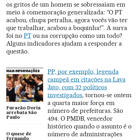
os gritos de um homem se sobressaíam em
meio à comemoração generalizada: “O PT
acabou, chupa petralha, agora vocês vão ter
que trabalhar, acabou a boquinha!”. A surra
foi no
PT
ou na corrupção como um todo?
Alguns indicadores ajudam a responder a
questão.
PP, por exemplo, legenda
MAIS INFORMAÇÕES
campeã em citações na Lava
Jato, com 32 políticos
investigados
, tornou-se ontem
a quarta maior força em
Furacão Doria
número de prefeituras. São
arrebata São
494. O PMDB, vencedor
Paulo
histórico quando o assunto é o
número de administrações
O quase de
Fernando