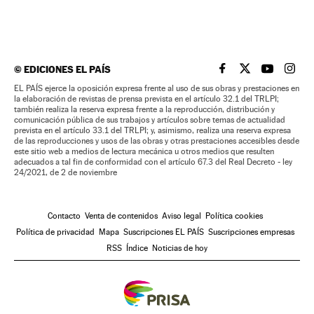
©
EDICIONES EL PAÍS
EL PAÍS BRASIL EN
EL PAÍS BRASI
EL PAÍS B
EL PA
EL PAÍS ejerce la oposición expresa frente al uso de sus obras y prestaciones en
la elaboración de revistas de prensa prevista en el artículo 32.1 del TRLPI;
también realiza la reserva expresa frente a la reproducción, distribución y
comunicación pública de sus trabajos y artículos sobre temas de actualidad
prevista en el artículo 33.1 del TRLPI; y, asimismo, realiza una reserva expresa
de las reproducciones y usos de las obras y otras prestaciones accesibles desde
este sitio web a medios de lectura mecánica u otros medios que resulten
adecuados a tal fin de conformidad con el artículo 67.3 del Real Decreto - ley
24/2021, de 2 de noviembre
Contacto
Venta de contenidos
Aviso legal
Política cookies
Política de privacidad
Mapa
Suscripciones EL PAÍS
Suscripciones empresas
RSS
Índice
Noticias de hoy