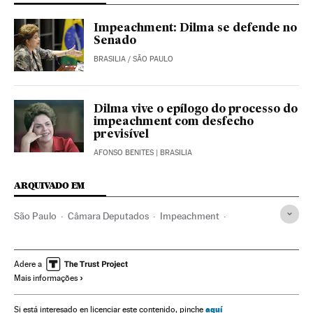
Impeachment: Dilma se defende no
Senado
BRASILIA / SÃO PAULO
Dilma vive o epílogo do processo do
impeachment com desfecho
previsível
AFONSO BENITES
| BRASILIA
ARQUIVADO EM
São Paulo
Câmara Deputados
Impeachment
Crises políticas
Dilma Rousseff
Partido dos Trabalhadores
Estado São Paulo
Adere a
Mais informações
Destituições políticas
Presidente Brasil
Congresso Nacional
Presidência Brasil
aquí
Si está interesado en licenciar este contenido, pinche