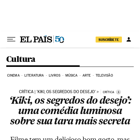
Pular para o conteúdo
SUSCRÍBETE
Cultura
CINEMA
LITERATURA
LIVROS
MÚSICA
ARTE
TELEVISÃO
CRÍTICA | 'KIKI, OS SEGREDOS DO DESEJO'
i
CRÍTICA
‘Kiki, os segredos do desejo’:
uma comédia luminosa
sobre sua tara mais secreta
Filme tem um delicioso bom gosto, mas