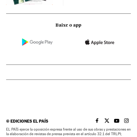
Baixe o app
©
EDICIONES EL PAÍS
EL PAÍS BRASIL EN
EL PAÍS BRASI
EL PAÍS B
EL PA
EL PAÍS ejerce la oposición expresa frente al uso de sus obras y prestaciones en
la elaboración de revistas de prensa prevista en el artículo 32.1 del TRLPI;