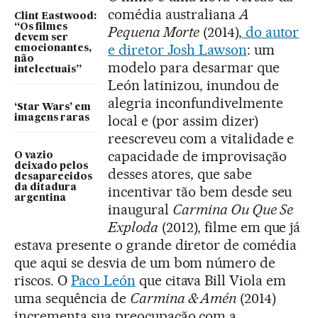
comédia australiana
A
Clint Eastwood:
“Os filmes
Pequena Morte
(2014),
do autor
devem ser
e diretor Josh Lawson
: um
emocionantes,
não
modelo para desarmar que
intelectuais”
León latinizou, inundou de
alegria inconfundivelmente
‘Star Wars’ em
local e (por assim dizer)
imagens raras
reescreveu com a vitalidade e
capacidade de improvisação
O vazio
deixado pelos
desses atores, que sabe
desaparecidos
da ditadura
incentivar tão bem desde seu
argentina
inaugural
Carmina Ou Que Se
Exploda
(2012), filme em que já
estava presente o grande diretor de comédia
que aqui se desvia de um bom número de
riscos. O
Paco León
que citava Bill Viola em
uma sequência de
Carmina & Amén
(2014)
incrementa sua preocupação com a