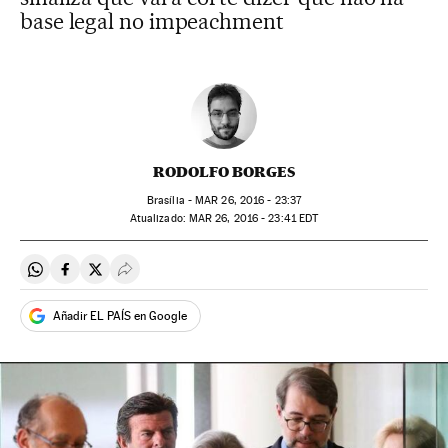
base legal no impeachment
RODOLFO BORGES
Brasília -
MAR
26, 2016 - 23:37
atualizado:
MAR
26, 2016 - 23:41
EDT
Compartir en Whatsapp
Compartir en Facebook
Compartir en Twitter
Desplegar Redes Sociales
Añadir EL PAÍS en Google