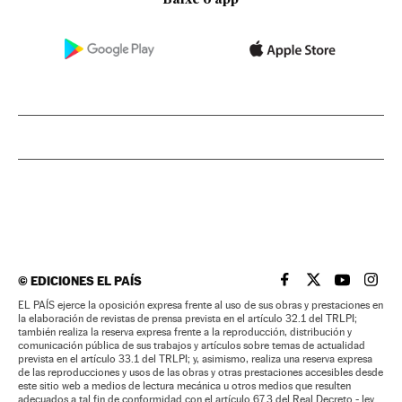
©
EDICIONES EL PAÍS
EL PAÍS BRASIL EN
EL PAÍS BRASI
EL PAÍS B
EL PA
EL PAÍS ejerce la oposición expresa frente al uso de sus obras y prestaciones en
la elaboración de revistas de prensa prevista en el artículo 32.1 del TRLPI;
también realiza la reserva expresa frente a la reproducción, distribución y
comunicación pública de sus trabajos y artículos sobre temas de actualidad
prevista en el artículo 33.1 del TRLPI; y, asimismo, realiza una reserva expresa
de las reproducciones y usos de las obras y otras prestaciones accesibles desde
este sitio web a medios de lectura mecánica u otros medios que resulten
adecuados a tal fin de conformidad con el artículo 67.3 del Real Decreto - ley