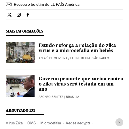
Receba o boletim do EL PAÍS América
Internacional El País Brasil en Twitter
Internacional El País Brasil en Instagram
Internacional El País Brasil en Facebook
MAIS INFORMAÇÕES
Estudo reforça a relação do zika
vírus e a microcefalia em bebês
ANDRÉ DE OLIVEIRA
/
FELIPE BETIM
| SÃO PAULO
Governo promete que vacina contra
o zika vírus será testada em um
ano
AFONSO BENITES
| BRASÍLIA
ARQUIVADO EM
Vírus Zika
OMS
Microcefalia
Aedes aegypti