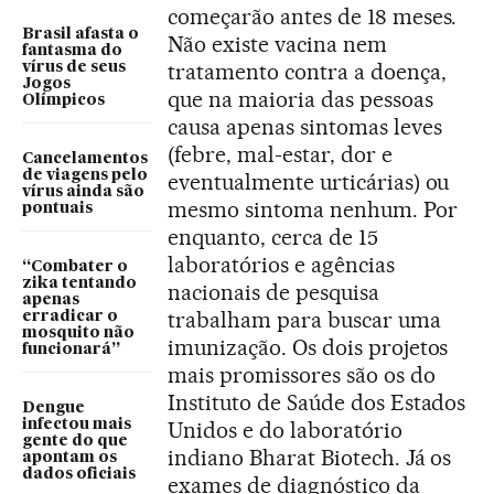
começarão antes de 18 meses.
Brasil afasta o
Não existe vacina nem
fantasma do
tratamento contra a doença,
vírus de seus
Jogos
que na maioria das pessoas
Olímpicos
causa apenas sintomas leves
(febre, mal-estar, dor e
Cancelamentos
de viagens pelo
eventualmente urticárias) ou
vírus ainda são
mesmo sintoma nenhum. Por
pontuais
enquanto, cerca de 15
laboratórios e agências
“Combater o
zika tentando
nacionais de pesquisa
apenas
trabalham para buscar uma
erradicar o
mosquito não
imunização. Os dois projetos
funcionará”
mais promissores são os do
Instituto de Saúde dos Estados
Dengue
infectou mais
Unidos e do laboratório
gente do que
indiano Bharat Biotech. Já os
apontam os
dados oficiais
exames de diagnóstico da