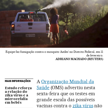
Equipe faz fumigação contra o mosquito ‘Aedes’ no Distrito Federal, em 11
de fevereiro.
ADRIANO MACHADO (REUTERS)
A
Organização Mundial da
MAIS INFORMAÇÕES
Saúde
(OMS) advertiu nesta
Estudo reforça
a relação do
sexta-feira que os testes em
zika vírus e a
grande escala das possíveis
microcefalia
em bebês
vacinas contra o
zika vírus
não