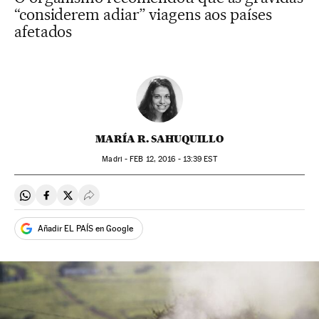
“considerem adiar” viagens aos países
afetados
MARÍA R. SAHUQUILLO
Madri -
FEB
12, 2016 - 13:39
EST
Compartir en Whatsapp
Compartir en Facebook
Compartir en Twitter
Desplegar Redes Sociales
Añadir EL PAÍS en Google