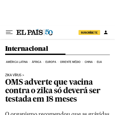
Pular para o conteúdo
SUSCRÍBETE
Internacional
AMÉRICA LATINA
ÁFRICA
EUROPA
ORIENTE MÉDIO
CHINA
EUA
ZIKA VÍRUS
OMS adverte que vacina
contra o zika só deverá ser
testada em 18 meses
O organismo recomendou que as grávidas