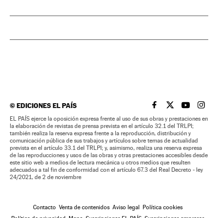
©
EDICIONES EL PAÍS
EL PAÍS BRASIL EN
EL PAÍS BRASI
EL PAÍS B
EL PA
EL PAÍS ejerce la oposición expresa frente al uso de sus obras y prestaciones en
la elaboración de revistas de prensa prevista en el artículo 32.1 del TRLPI;
también realiza la reserva expresa frente a la reproducción, distribución y
comunicación pública de sus trabajos y artículos sobre temas de actualidad
prevista en el artículo 33.1 del TRLPI; y, asimismo, realiza una reserva expresa
de las reproducciones y usos de las obras y otras prestaciones accesibles desde
este sitio web a medios de lectura mecánica u otros medios que resulten
adecuados a tal fin de conformidad con el artículo 67.3 del Real Decreto - ley
24/2021, de 2 de noviembre
Contacto
Venta de contenidos
Aviso legal
Política cookies