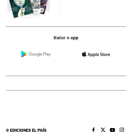
Baixe o app
©
EDICIONES EL PAÍS
EL PAÍS BRASIL EN
EL PAÍS BRASI
EL PAÍS B
EL PA