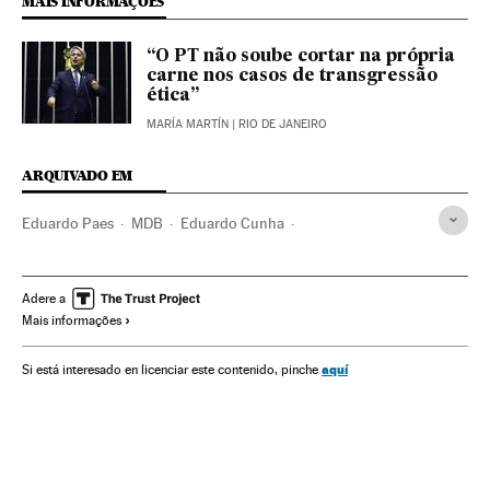
MAIS INFORMAÇÕES
“O PT não soube cortar na própria
carne nos casos de transgressão
ética”
MARÍA MARTÍN
| RIO DE JANEIRO
ARQUIVADO EM
Eduardo Paes
MDB
Eduardo Cunha
Eleições municipais 2016
Violência doméstica
Rio de Janeiro
Eleições Brasil
Eleições municipais
Adere a
Mais informações
Estado Rio de Janeiro
Feminismo
Movimentos sociais
Violência
Brasil
Partidos políticos
Eleições
aquí
Si está interesado en licenciar este contenido, pinche
Mulheres
América do Sul
América Latina
Acontecimentos
América
Política
Problemas sociais
Sociedade