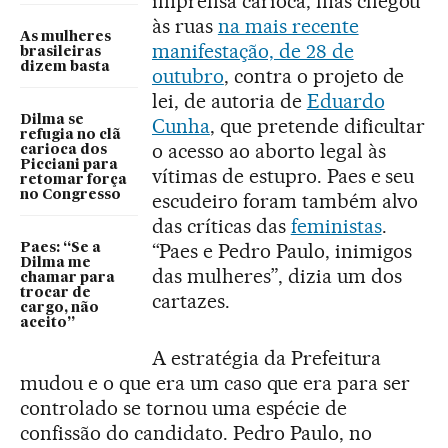
imprensa carioca, mas chegou
às ruas
na mais recente
As mulheres
manifestação, de 28 de
brasileiras
dizem basta
outubro
, contra o projeto de
lei, de autoria de
Eduardo
Dilma se
Cunha
, que pretende dificultar
refugia no clã
o acesso ao aborto legal às
carioca dos
Picciani para
vítimas de estupro. Paes e seu
retomar força
no Congresso
escudeiro foram também alvo
das críticas das
feministas
.
“Paes e Pedro Paulo, inimigos
Paes: “Se a
Dilma me
das mulheres”, dizia um dos
chamar para
trocar de
cartazes.
cargo, não
aceito”
A estratégia da Prefeitura
mudou e o que era um caso que era para ser
controlado se tornou uma espécie de
confissão do candidato. Pedro Paulo, no