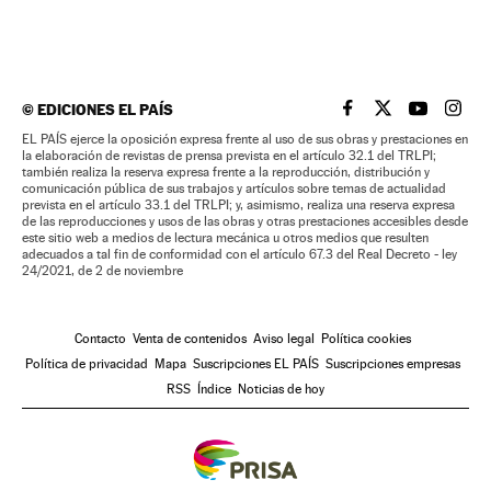
©
EDICIONES EL PAÍS
EL PAÍS BRASIL EN
EL PAÍS BRASI
EL PAÍS B
EL PA
EL PAÍS ejerce la oposición expresa frente al uso de sus obras y prestaciones en
la elaboración de revistas de prensa prevista en el artículo 32.1 del TRLPI;
también realiza la reserva expresa frente a la reproducción, distribución y
comunicación pública de sus trabajos y artículos sobre temas de actualidad
prevista en el artículo 33.1 del TRLPI; y, asimismo, realiza una reserva expresa
de las reproducciones y usos de las obras y otras prestaciones accesibles desde
este sitio web a medios de lectura mecánica u otros medios que resulten
adecuados a tal fin de conformidad con el artículo 67.3 del Real Decreto - ley
24/2021, de 2 de noviembre
Contacto
Venta de contenidos
Aviso legal
Política cookies
Política de privacidad
Mapa
Suscripciones EL PAÍS
Suscripciones empresas
RSS
Índice
Noticias de hoy