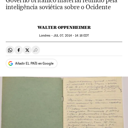
Governo britânico material reunido pela
inteligência soviética sobre o Ocidente
WALTER OPPENHEIMER
Londres -
JUL
07, 2014 - 14:16
EDT
Compartir en Whatsapp
Compartir en Facebook
Compartir en Twitter
Desplegar Redes Sociales
Añadir EL PAÍS en Google