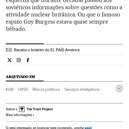
soviéticos informações sobre questões como a
atividade nuclear britânica. Ou que o famoso
espião Guy Burgess estava quase sempre
bêbado.
Receba o boletim do EL PAÍS América
Internacional El País Brasil en Twitter
Internacional El País Brasil en Instagram
Internacional El País Brasil en Facebook
ARQUIVADO EM
KGB
URSS
Blocos políticos
Serviços inteligência
Espionagem
Blocos internacionais
Reino Unido
Segurança nacional
Europa Ocidental
Força segurança
Adere a
Mais informações
Europa
Defesa
Política
Relações exteriores
Justiça
aquí
Si está interesado en licenciar este contenido, pinche