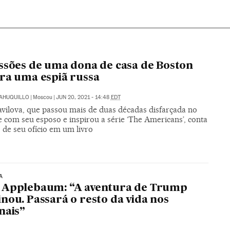
ssões de uma dona de casa de Boston
ra uma espiã russa
SAHUQUILLO
|
Moscou
|
JUN 20, 2021 - 14:48
EDT
avilova, que passou mais de duas décadas disfarçada no
 com seu esposo e inspirou a série ‘The Americans’, conta
 de seu ofício em um livro
A
 Applebaum: “A aventura de Trump
nou. Passará o resto da vida nos
nais”