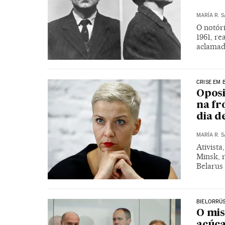
MARÍA R. 
O notór
1961, re
aclamad
CRISE EM 
Oposi
na fr
dia d
MARÍA R. 
Ativist
Minsk, r
Belarus
BIELORRÚS
O mis
açúca