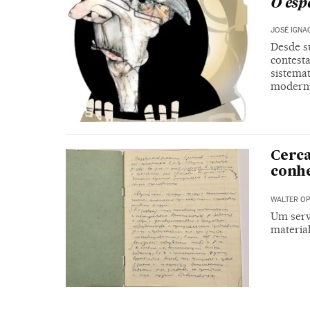
O esp
JOSÉ IGNA
Desde s
contesta
sistema
moderni
Cerca
conhe
WALTER O
Um serv
material