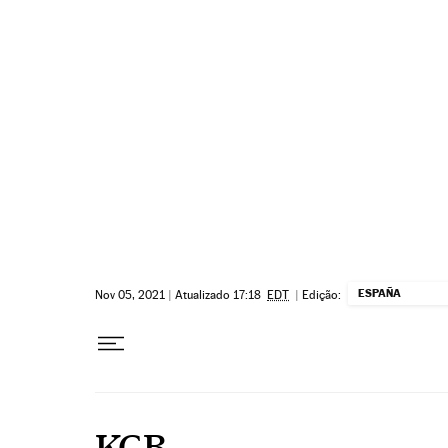
Pular para o conteúdo
ESPAÑA
Nov 05, 2021
|
Atualizado 17:18
EDT
|
Edição:
KGB