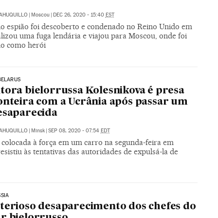
SAHUQUILLO
|
Moscou
|
DEC 26, 2020 - 15:40
EST
io espião foi descoberto e condenado no Reino Unido em
alizou uma fuga lendária e viajou para Moscou, onde foi
o como herói
BELARUS
tora bielorrussa Kolesnikova é presa
onteira com a Ucrânia após passar um
esaparecida
SAHUQUILLO
|
Minsk
|
SEP 08, 2020 - 07:54
EDT
a, colocada à força em um carro na segunda-feira em
esistiu às tentativas das autoridades de expulsá-la de
SIA
terioso desaparecimento dos chefes do
r bielorrusso