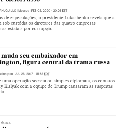
SAHUQUILLO
|
Moscou
|
FEB 08, 2020 - 20:26
EST
as de especulações, o presidente Lukashenko revela que a
 sob custódia os diretores das quatro empresas
ras estatais por corrupção
n muda seu embaixador em
ngton, figura central da trama russa
shington
|
JUL 23, 2017 - 15:38
EDT
e uma operação secreta ou simples diplomata, os contatos
ey Kislyak com a equipe de Trump causaram as suspeitas
uio
PÁGINA