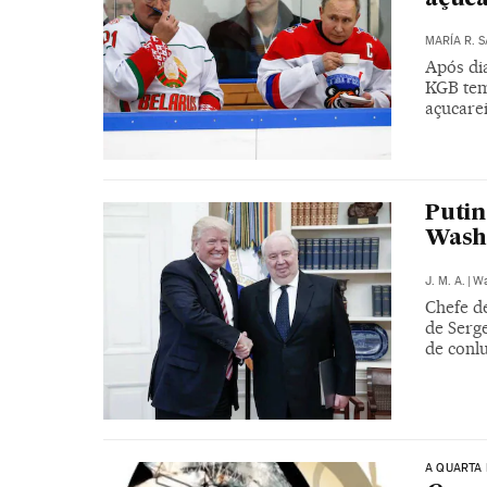
MARÍA R. 
Após di
KGB tem
açucarei
Puti
Washi
J. M. A.
|
Wa
Chefe d
de Serg
de conl
A QUARTA 