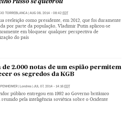
elho russo se quebrou
CIO TORREBLANCA
|
AUG 08, 2014 - 08:42
EDT
ua reeleição como presidente, em 2012, que foi duramente
da por parte da população, Vladimir Putin aplicou-se
ticamente em bloquear qualquer perspectiva de
zação do país
 de 2.000 notas de um espião permitem
cer os segredos da KGB
PPENHEIMER
|
Londres
|
JUL 07, 2014 - 14:16
EDT
idor público entregou em 1992 ao Governo britânico
 reunido pela inteligência soviética sobre o Ocidente