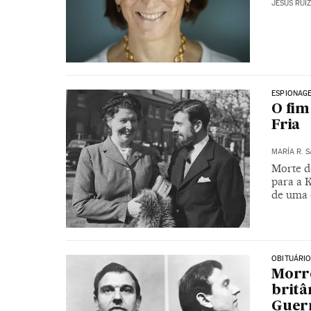
JESÚS RUI
ESPIONAG
O fim
Fria
MARÍA R. 
Morte d
para a 
de uma 
OBITUÁRI
Morre
britâ
Guerr