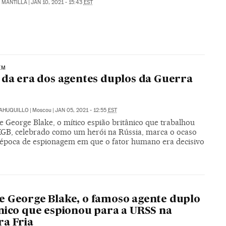
Z MANTILLA
|
JAN 10, 2021 - 15:43
EST
EM
 da era dos agentes duplos da Guerra
SAHUQUILLO
|
Moscou
|
JAN 05, 2021 - 12:55
EST
e George Blake, o mítico espião britânico que trabalhou
KGB, celebrado como um herói na Rússia, marca o ocaso
época de espionagem em que o fator humano era decisivo
O
 George Blake, o famoso agente duplo
nico que espionou para a URSS na
a Fria