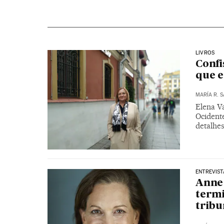
LIVROS
Confi
que e
MARÍA R. 
Elena V
Ocidente
detalhes
ENTREVIST
Anne
termi
tribu