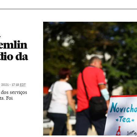
m
remlin
dio da
 2021 - 17:18
EDT
 dos serviços
a. Foi