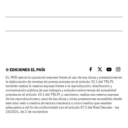
©
EDICIONES EL PAÍS
EL PAÍS BRASIL EN
EL PAÍS BRASI
EL PAÍS B
EL PA
EL PAÍS ejerce la oposición expresa frente al uso de sus obras y prestaciones en
la elaboración de revistas de prensa prevista en el artículo 32.1 del TRLPI;
también realiza la reserva expresa frente a la reproducción, distribución y
comunicación pública de sus trabajos y artículos sobre temas de actualidad
prevista en el artículo 33.1 del TRLPI; y, asimismo, realiza una reserva expresa
de las reproducciones y usos de las obras y otras prestaciones accesibles desde
este sitio web a medios de lectura mecánica u otros medios que resulten
adecuados a tal fin de conformidad con el artículo 67.3 del Real Decreto - ley
24/2021, de 2 de noviembre