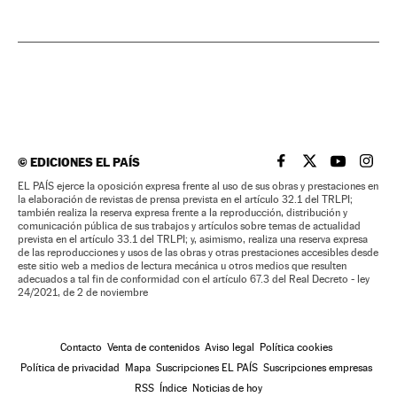
©
EDICIONES EL PAÍS
EL PAÍS BRASIL EN
EL PAÍS BRASI
EL PAÍS B
EL PA
EL PAÍS ejerce la oposición expresa frente al uso de sus obras y prestaciones en
la elaboración de revistas de prensa prevista en el artículo 32.1 del TRLPI;
también realiza la reserva expresa frente a la reproducción, distribución y
comunicación pública de sus trabajos y artículos sobre temas de actualidad
prevista en el artículo 33.1 del TRLPI; y, asimismo, realiza una reserva expresa
de las reproducciones y usos de las obras y otras prestaciones accesibles desde
este sitio web a medios de lectura mecánica u otros medios que resulten
adecuados a tal fin de conformidad con el artículo 67.3 del Real Decreto - ley
24/2021, de 2 de noviembre
Contacto
Venta de contenidos
Aviso legal
Política cookies
Política de privacidad
Mapa
Suscripciones EL PAÍS
Suscripciones empresas
RSS
Índice
Noticias de hoy