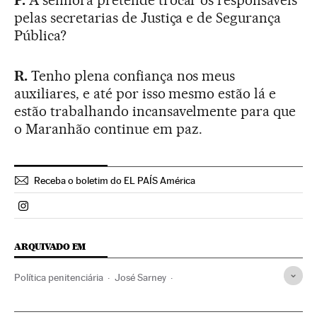
P.
A senhora pretende trocar os responsáveis
pelas secretarias de Justiça e de Segurança
Pública?
R.
Tenho plena confiança nos meus
auxiliares, e até por isso mesmo estão lá e
estão trabalhando incansavelmente para que
o Maranhão continue em paz.
Receba o boletim do EL PAÍS América
Politica El País Brasil en Instagram
ARQUIVADO EM
Política penitenciária
José Sarney
José <Patanegra> Soto
Dilma Rousseff
Maranhão