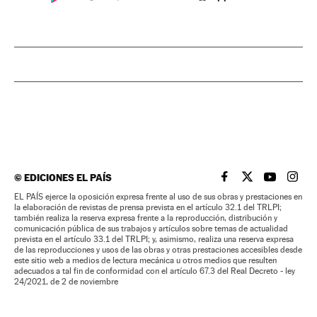
©
EDICIONES EL PAÍS
EL PAÍS BRASIL EN
EL PAÍS BRASI
EL PAÍS B
EL PA
EL PAÍS ejerce la oposición expresa frente al uso de sus obras y prestaciones en
la elaboración de revistas de prensa prevista en el artículo 32.1 del TRLPI;
también realiza la reserva expresa frente a la reproducción, distribución y
comunicación pública de sus trabajos y artículos sobre temas de actualidad
prevista en el artículo 33.1 del TRLPI; y, asimismo, realiza una reserva expresa
de las reproducciones y usos de las obras y otras prestaciones accesibles desde
este sitio web a medios de lectura mecánica u otros medios que resulten
adecuados a tal fin de conformidad con el artículo 67.3 del Real Decreto - ley
24/2021, de 2 de noviembre