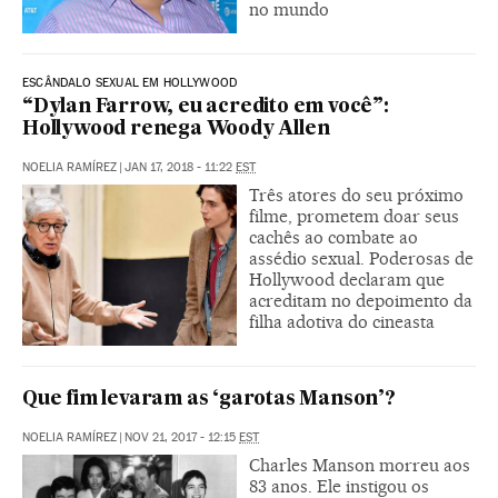
no mundo
ESCÂNDALO SEXUAL EM HOLLYWOOD
“Dylan Farrow, eu acredito em você”:
Hollywood renega Woody Allen
NOELIA RAMÍREZ
|
JAN 17, 2018 - 11:22
EST
Três atores do seu próximo
filme, prometem doar seus
cachês ao combate ao
assédio sexual. Poderosas de
Hollywood declaram que
acreditam no depoimento da
filha adotiva do cineasta
Que fim levaram as ‘garotas Manson’?
NOELIA RAMÍREZ
|
NOV 21, 2017 - 12:15
EST
Charles Manson morreu aos
83 anos. Ele instigou os