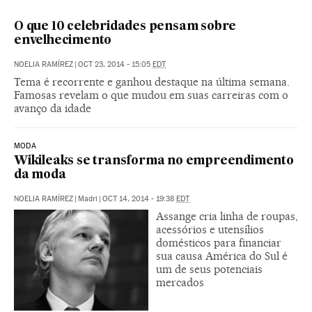
O que 10 celebridades pensam sobre
envelhecimento
NOELIA RAMÍREZ
|
OCT 23, 2014 - 15:05
EDT
Tema é recorrente e ganhou destaque na última semana.
Famosas revelam o que mudou em suas carreiras com o
avanço da idade
MODA
Wikileaks se transforma no empreendimento
da moda
NOELIA RAMÍREZ
|
Madri
|
OCT 14, 2014 - 19:38
EDT
Assange cria linha de roupas,
acessórios e utensílios
domésticos para financiar
sua causa América do Sul é
um de seus potenciais
mercados