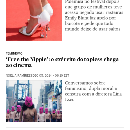
Polêmica no festival depois
que grupo de mulheres teve
acesso negado usar rasteiras
Emily Blunt faz apelo por
boicote e pede que todo
mundo deixe de usar saltos
FEMINISMO
‘Free the Nipple’: o exército do topless chega
ao cinema
NOELIA RAMÍREZ
|
DEC 05, 2014 - 06:10
EST
Conversamos sobre
feminismo, dupla moral e
censura com a diretora Lina
Esco