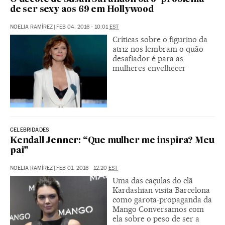
de ser sexy aos 69 em Hollywood
NOELIA RAMÍREZ
|
FEB 04, 2016 - 10:01
EST
Críticas sobre o figurino da
atriz nos lembram o quão
desafiador é para as
mulheres envelhecer
CELEBRIDADES
Kendall Jenner: “Que mulher me inspira? Meu
pai”
NOELIA RAMÍREZ
|
FEB 01, 2016 - 12:20
EST
Uma das caçulas do clã
Kardashian visita Barcelona
como garota-propaganda da
Mango Conversamos com
ela sobre o peso de ser a