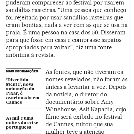
puderam comparecer ao festival por usarem
sandálias rasteiras. “Uma pessoa que conheço
foi rejeitada por usar sandálias rasteiras que
eram bonitas, nada a ver com as que se usa na
praia. É uma pessoa na casa dos 50. Disseram
para que fosse em casa e comprasse sapatos
apropriados para voltar”, diz uma fonte
anônima à revista.
As fontes, que não tiveram os
MAIS INFORMAÇÕES
nomes revelados, não foram as
‘Divertida
Mente’, nova
únicas a levantar a voz. Depois
animação da
da notícia, o diretor do
Pixar, é
ovacionada em
documentário sobre Amy
Cannes
Winehouse, Asif Kapadia, cujo
filme será exibido no festival
As mil e uma
de Cannes, tuitou que sua
noites da crise
portuguesa
mulher teve a atenção