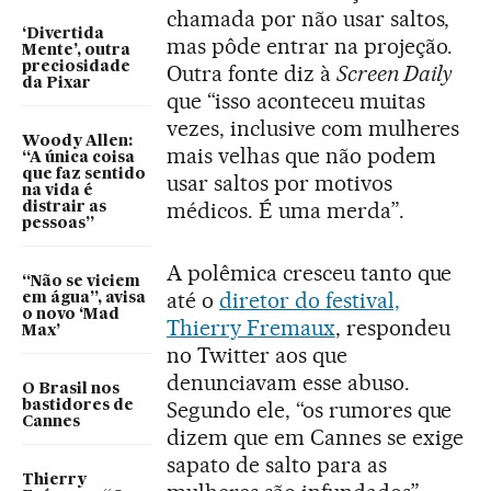
chamada por não usar saltos,
‘Divertida
mas pôde entrar na projeção.
Mente’, outra
preciosidade
Outra fonte diz à
Screen Daily
da Pixar
que “isso aconteceu muitas
vezes, inclusive com mulheres
Woody Allen:
mais velhas que não podem
“A única coisa
que faz sentido
usar saltos por motivos
na vida é
médicos. É uma merda”.
distrair as
pessoas”
A polêmica cresceu tanto que
“Não se viciem
até o
diretor do festival,
em água”, avisa
o novo ‘Mad
Thierry Fremaux
, respondeu
Max’
no Twitter aos que
denunciavam esse abuso.
O Brasil nos
Segundo ele, “os rumores que
bastidores de
Cannes
dizem que em Cannes se exige
sapato de salto para as
Thierry