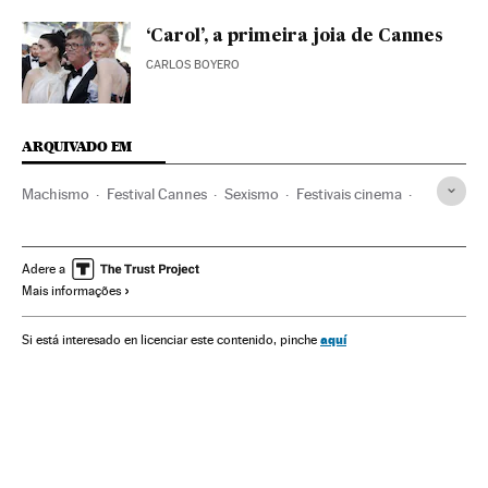
‘Carol’, a primeira joia de Cannes
CARLOS BOYERO
ARQUIVADO EM
Machismo
Festival Cannes
Sexismo
Festivais cinema
Festivais
Cinema
Moda
Eventos
Confeção
Europa
Estilo vida
Preconceitos
Problemas sociais
Adere a
Mais informações
Direitos mulher
Mulheres
Relações gênero
Sociedade
Festival Cannes 2015
aquí
Si está interesado en licenciar este contenido, pinche