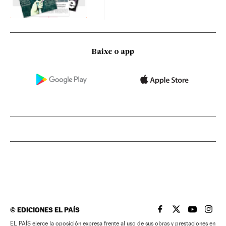
Baixe o app
©
EDICIONES EL PAÍS
EL PAÍS BRASIL EN
EL PAÍS BRASI
EL PAÍS B
EL PA
EL PAÍS ejerce la oposición expresa frente al uso de sus obras y prestaciones en